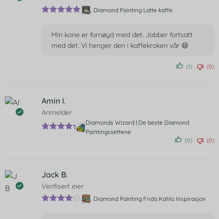
Diamond Painting Latte kaffe
Vurdert
5
av
5
Min kone er fornøyd med det. Jobber fortsatt
med det. Vi henger den i kaffekroken vår 😄
(1)
(0)
Amin I.
Anmelder
Diamonds Wizard | De beste Diamond
Paintingssettene
Vurdert
5
(0)
(0)
av 5
Jack B.
Verifisert eier
Diamond Painting Frida Kahlo Inspirasjon
Vurdert
4
av 5