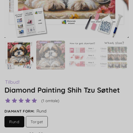
Tilbud!
Diamond Painting Shih Tzu Søthet
(
1
omtale)
Rund
DIAMANT FORM
:
Rund
Torget