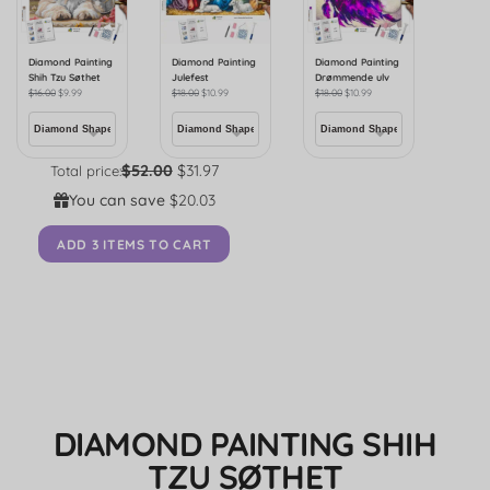
Diamond Painting
Diamond Painting
Diamond Painting
Shih Tzu Søthet
Julefest
Drømmende ulv
$
16.00
$
9.99
$
18.00
$
10.99
$
18.00
$
10.99
$52.00
$31.97
Total price:
You can save
$20.03
ADD 3 ITEMS TO CART
DIAMOND PAINTING SHIH
TZU SØTHET