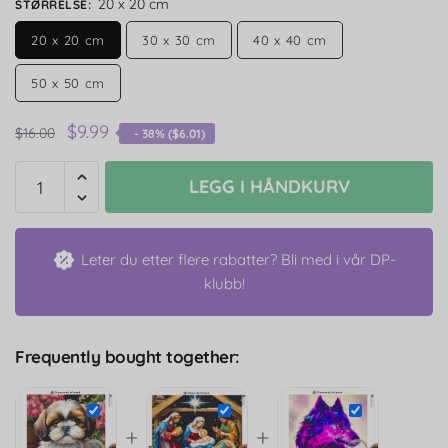
20 x 20 cm
STØRRELSE
:
20 x 20 cm
30 x 30 cm
40 x 40 cm
50 x 50 cm
$
9.99
$
16.00
- 38% (
$
6.01
)
LEGG I HÅNDKURV
Leter du etter flere rabatter? Bli med i vår DP-
klubb!
Frequently bought together:
+
+