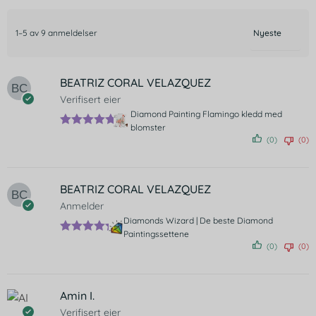
1–5 av 9 anmeldelser
BEATRIZ CORAL VELAZQUEZ
Verifisert eier
Diamond Painting Flamingo kledd med
blomster
Vurdert
5
(0)
(0)
av 5
BEATRIZ CORAL VELAZQUEZ
Anmelder
Diamonds Wizard | De beste Diamond
Paintingssettene
Vurdert
5
(0)
(0)
av 5
Amin I.
Verifisert eier