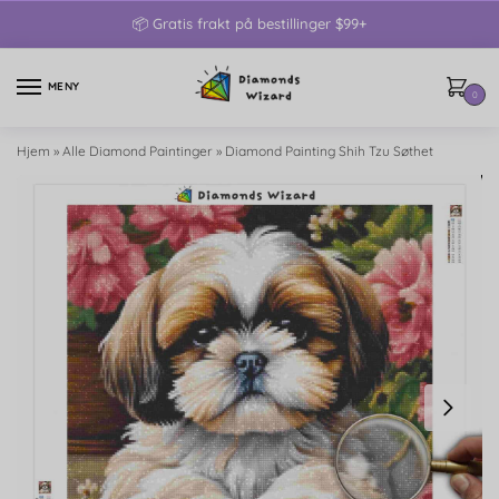
📦 Gratis frakt på bestillinger $99+
MENY
0
Hjem
»
Alle Diamond Paintinger
»
Diamond Painting Shih Tzu Søthet