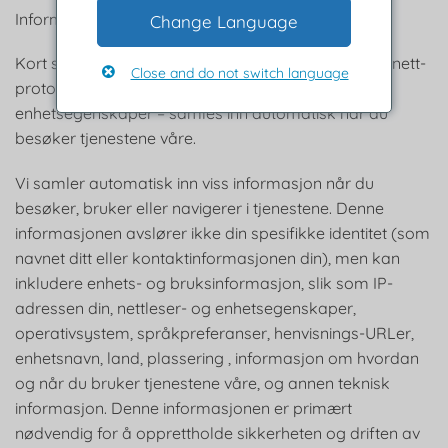
Informasjon samlet inn automatisk
Change Language
Kort sagt: Noe informasjon – for eksempel din Internett-
Close and do not switch language
protokoll (IP)-adresse og/eller nettleser- og
enhetsegenskaper – samles inn automatisk når du
besøker tjenestene våre.
Vi samler automatisk inn viss informasjon når du
besøker, bruker eller navigerer i tjenestene. Denne
informasjonen avslører ikke din spesifikke identitet (som
navnet ditt eller kontaktinformasjonen din), men kan
inkludere enhets- og bruksinformasjon, slik som IP-
adressen din, nettleser- og enhetsegenskaper,
operativsystem, språkpreferanser, henvisnings-URLer,
enhetsnavn, land, plassering , informasjon om hvordan
og når du bruker tjenestene våre, og annen teknisk
informasjon. Denne informasjonen er primært
nødvendig for å opprettholde sikkerheten og driften av