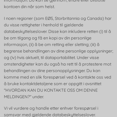
informasjon. Du kan se gjennom, endre eller avslutte
kontoen din når som helst.
I noen regioner (som EØS, Storbritannia og Canada) har
du visse rettigheter i henhold til gjeldende
databeskyttelseslover. Disse kan inkludere retten (i) til å
be om tilgang og få en kopi av din personlige
informasjon, (ii) å be om retting eller sletting; (iii) å
begrense behandlingen av dine personlige opplysninger;
og (iv) hvis aktuelt, til dataportabilitet. Under visse
omstendigheter kan du også ha rett til å protestere mot
behandlingen av dine personopplysninger. Du kan
komme med en slik forespørsel ved å kontakte oss ved
å bruke kontaktdetaljene som er oppgitt i avsnittet
"HVORDAN KAN DU KONTAKTE OSS OM DENNE
MELDINGEN?" under.
Vi vil vurdere og handle etter enhver forespørsel i
samsvar med gjeldende databeskyttelseslover.