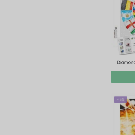
Diamond 
-46%