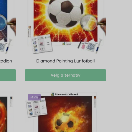
tadion
Diamond Painting Lynfotball
Velg alternativ
-47%