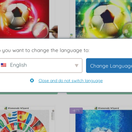
 you want to change the language to:
English
Change Languag
d Painting Rød fotball
Diamond Painting Grønn fot
Close and do not switch language
Velg alternativ
Velg alternativ
-46%