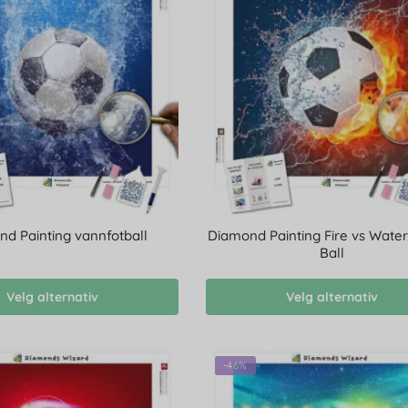
d Painting vannfotball
Diamond Painting Fire vs Wate
Ball
Velg alternativ
Velg alternativ
-46%