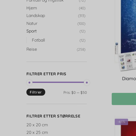
Fantasi og mystisk
(72)
Hjem
(40)
Landskap
(313)
Natur
(100)
Sport
(12)
Fotball
(12)
Reise
(258)
FILTRER ETTER PRIS
Diamon
Filtrer
Pris:
$0
—
$50
FILTRER ETTER STØRRELSE
-46%
20 x 20 cm
20 x 25 cm