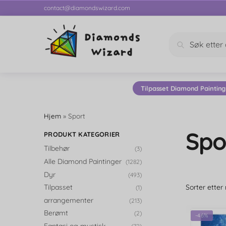
contact@diamondswizard.com
Søk
Tilpasset Diamond Painting
Hjem
»
Sport
Spo
PRODUKT KATEGORIER
Tilbehør
(3)
Alle Diamond Paintinger
(1282)
Dyr
(493)
Tilpasset
(1)
arrangementer
(213)
Berømt
(2)
-46%