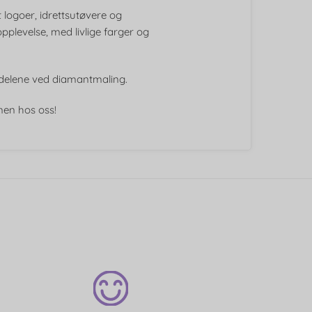
t logoer, idrettsutøvere og
pplevelse, med livlige farger og
ordelene ved diamantmaling.
men hos oss!