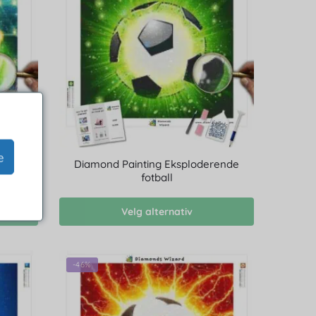
e
ball
Diamond Painting Eksploderende
fotball
Velg alternativ
-46%