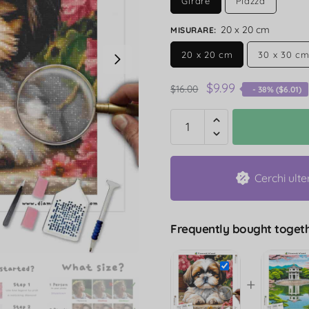
Girare
Piazza
20 x 20 cm
MISURARE
:
20 x 20 cm
30 x 30 c
$
9.99
$
16.00
- 38% (
$
6.01
)
Cerchi ulte
Frequently bought togeth
+