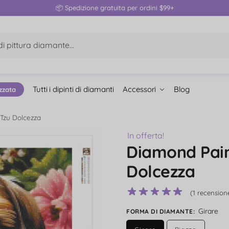
📦 Spedizione gratuita per ordini $99+
Tutti i dipinti di diamanti
Accessori
Blog
zzata
Tzu Dolcezza
In offerta!
Diamond Pain
Dolcezza
(
1
recensione
Girare
FORMA DI DIAMANTE
: