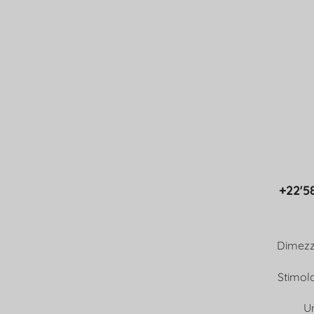
+22'5
Dimezza
Stimola
Un