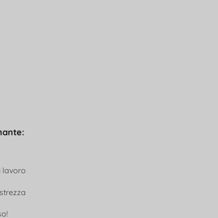
mante:
i lavoro
estrezza
so!