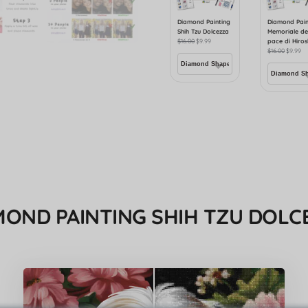
Diamond Painting
Diamond Pain
Shih Tzu Dolcezza
Memoriale de
$
16.00
$
9.99
pace di Hiro
$
16.00
$
9.99
MOND PAINTING SHIH TZU DOLC