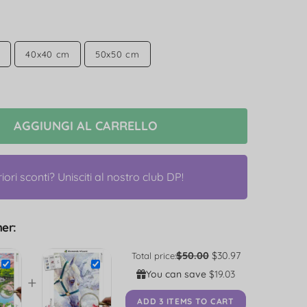
m
40x40 cm
50x50 cm
AGGIUNGI AL CARRELLO
riori sconti? Unisciti al nostro club DP!
er:
$50.00
$30.97
Total price:
You can save
$19.03
+
ADD 3 ITEMS TO CART