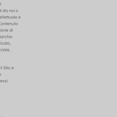
l
ti da noi o
ellettuale e
l Contenuto
ione di
Marchio
icato,
ciale,
l Sito e
o
cessi