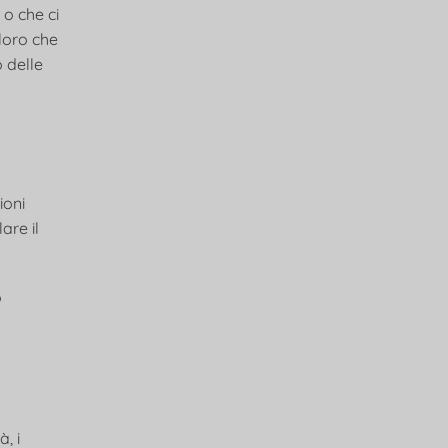
 o che ci
oloro che
o delle
ioni
are il
o
, i