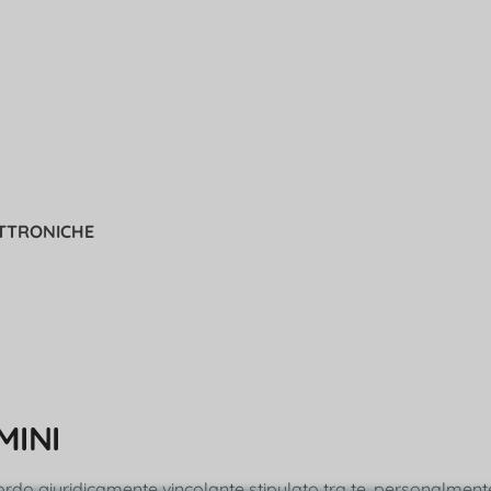
ETTRONICHE
MINI
ordo giuridicamente vincolante stipulato tra te, personalment