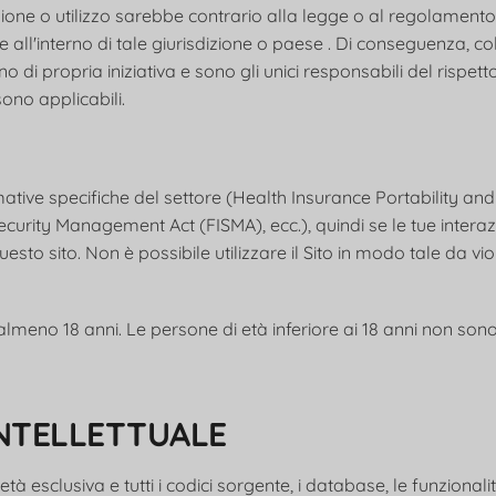
uzione o utilizzo sarebbe contrario alla legge o al regolamento
 all'interno di tale giurisdizione o paese . Di conseguenza, c
o di propria iniziativa e sono gli unici responsabili del rispett
 sono applicabili.
ative specifiche del settore (Health Insurance Portability and
curity Management Act (FISMA), ecc.), quindi se le tue interaz
esto sito. Non è possibile utilizzare il Sito in modo tale da viol
almeno 18 anni. Le persone di età inferiore ai 18 anni non son
 INTELLETTUALE
età esclusiva e tutti i codici sorgente, i database, le funzionalità