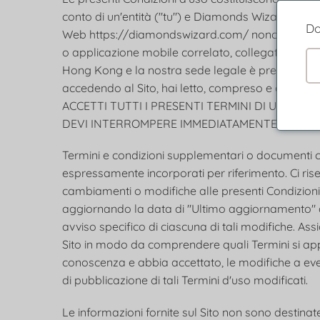
conto di un'entità ("tu") e Diamonds Wizard ("Società
Do
Web https://diamondswizard.com/ nonché di qual
o applicazione mobile correlato, collegato o altrim
Hong Kong e la nostra sede legale è presso Unit 
accedendo al Sito, hai letto, compreso e accettat
ACCETTI TUTTI I PRESENTI TERMINI DI UTILIZZ
DEVI INTERROMPERE IMMEDIATAMENTE L'UTILI
Termini e condizioni supplementari o documenti ch
espressamente incorporati per riferimento. Ci riser
cambiamenti o modifiche alle presenti Condizioni 
aggiornando la data di "Ultimo aggiornamento" dell
avviso specifico di ciascuna di tali modifiche. Assicu
Sito in modo da comprendere quali Termini si appl
conoscenza e abbia accettato, le modifiche a even
di pubblicazione di tali Termini d'uso modificati.
Le informazioni fornite sul Sito non sono destinate