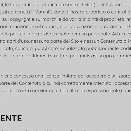
sti, le fotografie e la grafica presenti nel Sito (collettivamente, i
 essi contenuti (i "Marchi") sono di nostra proprietà o controlla
sul copyright e sui marchi e da vari altri diritti di proprietà int
ggi internazionali sul copyright, e convenzioni internazionali. I
 solo per tua informazione e solo per uso personale. Ad eccez
dizioni d'uso, nessuna parte del Sito e nessun Contenuto o 
icato, caricato, pubblicato, visualizzato pubblicamente, codif
o in licenza o altrimenti sfruttato per qualsiasi scopo commer
ti viene concessa una licenza limitata per accedere e utilizzare i
parte del Contenuto a cui hai correttamente ottenuto l'access
 utilizzo. Ci riserviamo tutti i diritti non espressamente con
.
TENTE