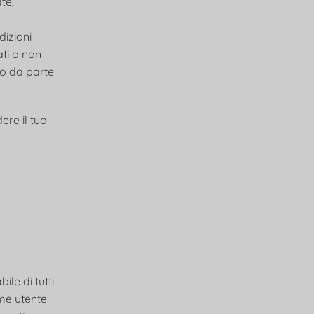
te,
dizioni
ati o non
ito da parte
ere il tuo
le di tutti
ome utente