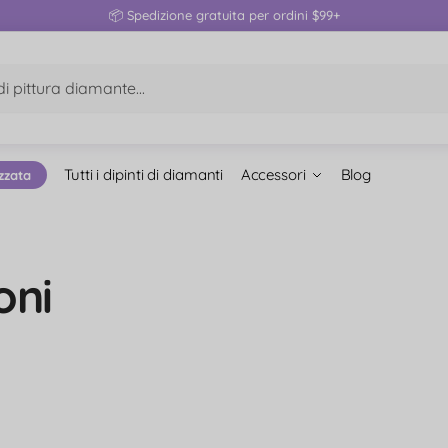
📦 Spedizione gratuita per ordini $99+
Tutti i dipinti di diamanti
Accessori
Blog
zzata
oni