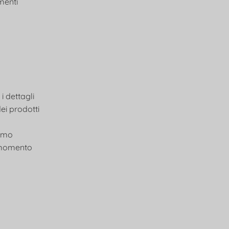
menti
i dettagli
dei prodotti
iamo
si momento