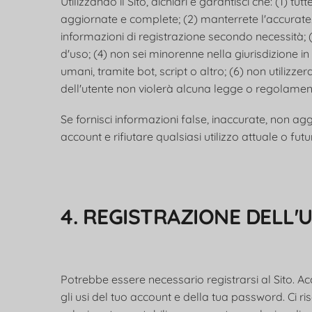
Utilizzando il Sito, dichiari e garantisci che: (1) t
aggiornate e complete; (2) manterrete l'accurate
informazioni di registrazione secondo necessità; (3
d'uso; (4) non sei minorenne nella giurisdizione in
umani, tramite bot, script o altro; (6) non utilizzerai
dell'utente non violerà alcuna legge o regolamen
Se fornisci informazioni false, inaccurate, non ag
account e rifiutare qualsiasi utilizzo attuale o futu
4. REGISTRAZIONE DELL'
Potrebbe essere necessario registrarsi al Sito. Ac
gli usi del tuo account e della tua password. Ci r