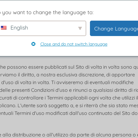
", "noi", "ci" o "nostro"), riguardante il tuo accesso e l'utiliz
 you want to change the language to:
siasi altro modulo multimediale, canale multimediale, sito
enti connesso allo stesso (collettivamente, il "Sito"). Siamo r
English
Change Languag
2A, 17/F Glenealy Tower No. 1 Glenealy Central, Hong Kong. A
o di essere vincolato da tutte le presenti Condizioni d'uso. S
Close and do not switch language
O, ALLORA TI SARÀ ESPRESSAMENTE VIETATO UTILIZZARE IL 
ZZO.
e possono essere pubblicati sul Sito di volta in volta sono qu
viamo il diritto, a nostra esclusiva discrezione, di apportare
d'uso di volta in volta. Ti avviseremo di eventuali modifiche
e presenti Condizioni d'uso e rinunci a qualsiasi diritto di r
rati di controllare i Termini applicabili ogni volta che utilizzi i
icano. L'utente sarà soggetto a, e si riterrà che sia stato me
tuali Termini d'uso modificati dall'uso continuato del Sito d
 alla distribuzione o all'utilizzo da parte di alcuna persona o e