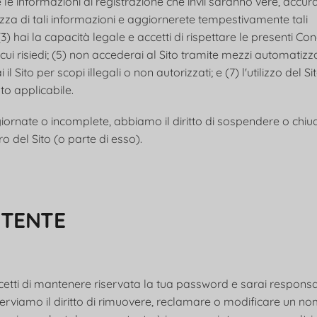
utte le informazioni di registrazione che invii saranno vere, accura
zza di tali informazioni e aggiornerete tempestivamente tali
) hai la capacità legale e accetti di rispettare le presenti Con
 cui risiedi; (5) non accederai al Sito tramite mezzi automatizz
 il Sito per scopi illegali o non autorizzati; e (7) l'utilizzo del S
to applicabile.
giornate o incomplete, abbiamo il diritto di sospendere o chiud
ro del Sito (o parte di esso).
UTENTE
cetti di mantenere riservata la tua password e sarai responsabi
iserviamo il diritto di rimuovere, reclamare o modificare un n