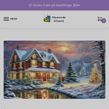
📦 Gratis frakt på bestillinger $99+
MENY
0