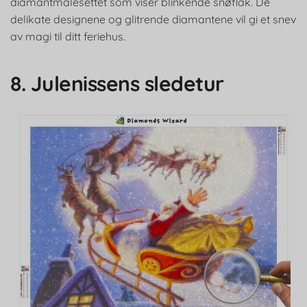
diamantmalesettet som viser blinkende snøflak. De
delikate designene og glitrende diamantene vil gi et snev
av magi til ditt feriehus.
8. Julenissens sledetur