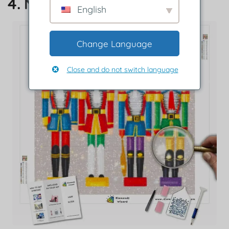
4. Nøtteknekkerballett
English
Change Language
Close and do not switch language