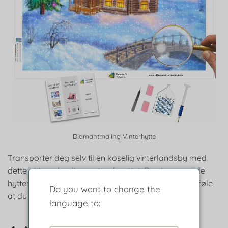
Diamantmaling Vinterhytte
Transporter deg selv til en koselig vinterlandsby med
dette pittoreske diamantmalesettet. De sjarmerende
hyttene og det snødekte landskapet vil få deg til å føle
Do you want to change the
at du befinner deg i en historieboksetting.
language to: