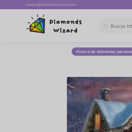
contact@diamondswizard.com
Buscar
Pintura de diamantes persona