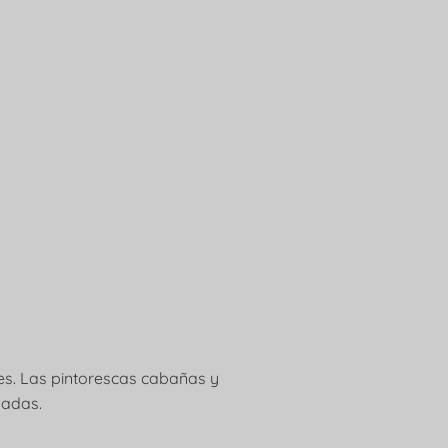
es. Las pintorescas cabañas y
hadas.