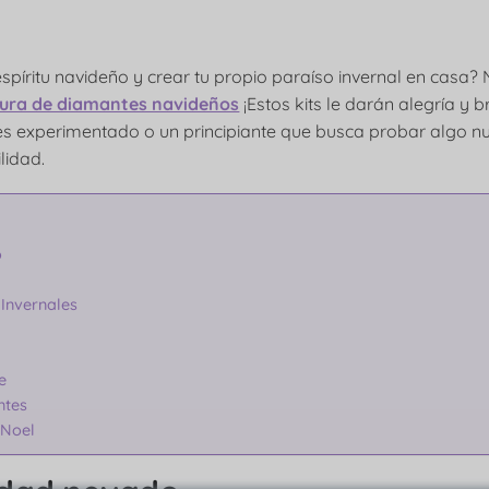
l espíritu navideño y crear tu propio paraíso invernal en cas
ntura de diamantes navideños
¡Estos kits le darán alegría y b
s experimentado o un principiante que busca probar algo nue
lidad.
o
 Invernales
e
ntes
 Noel