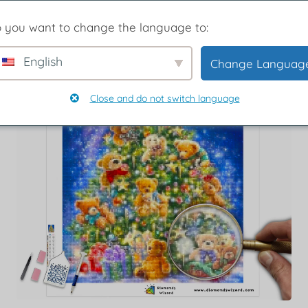
vidad nevado
 you want to change the language to:
English
Change Languag
Close and do not switch language