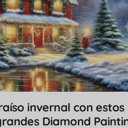
aíso invernal con estos 
grandes Diamond Painti