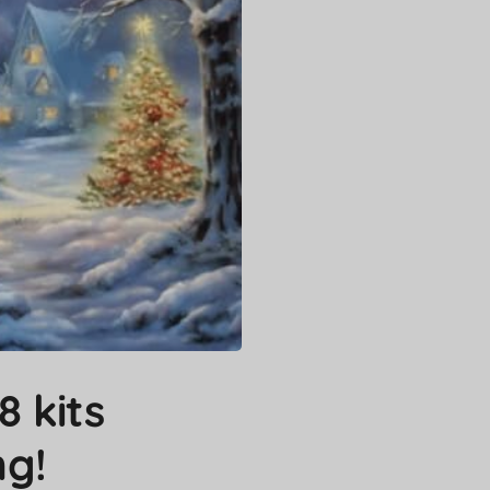
8 kits
ng!