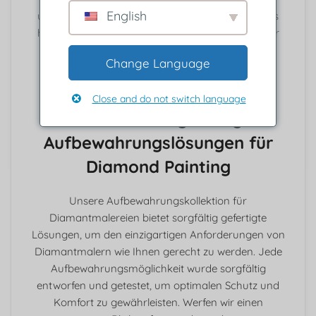
English
unterschiedlicher Größe, von kleinen Projekten bis
hin zu großen Designs. Egal, ob Sie Anfänger oder
erfahrener Diamantmaler sind, unsere Kollektion
Change Language
bietet die perfekte Aufbewahrung für Ihre
Bedürfnisse.
Close and do not switch language
Fachmännisch gefertigte
Aufbewahrungslösungen für
Diamond Painting
Unsere Aufbewahrungskollektion für
Diamantmalereien bietet sorgfältig gefertigte
Lösungen, um den einzigartigen Anforderungen von
Diamantmalern wie Ihnen gerecht zu werden. Jede
Aufbewahrungsmöglichkeit wurde sorgfältig
entworfen und getestet, um optimalen Schutz und
Komfort zu gewährleisten. Werfen wir einen