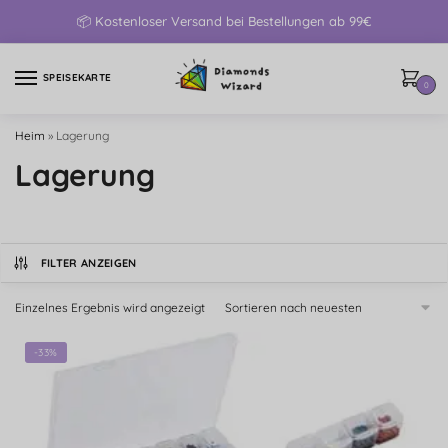
📦 Kostenloser Versand bei Bestellungen ab 99€
SPEISEKARTE
0
Heim
»
Lagerung
Lagerung
FILTER ANZEIGEN
Einzelnes Ergebnis wird angezeigt
-33%