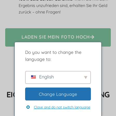
Ergebnis unzufrieden sind, erhalten Sie Ihr Geld
zurück – ohne Fragen!
LADEN SIE MEIN FOTO HOCH
Do you want to change the
language to:
English
SO ERSTELLEN SIE IHR
EIGENES DIAMOND PAINTING
Change Language
Spoiler: Es ist kinderleicht
Close and do not switch language