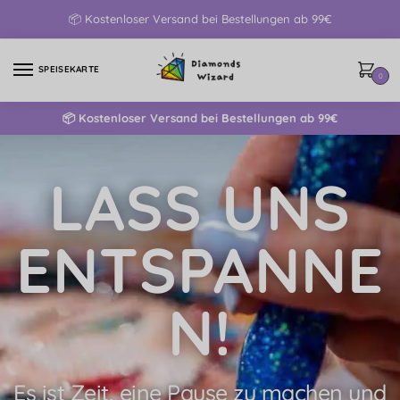
📦 Kostenloser Versand bei Bestellungen ab 99€
SPEISEKARTE
0
📦 Kostenloser Versand bei Bestellungen ab 99€
LASS UNS
ENTSPANNE
N!
Es ist Zeit, eine Pause zu machen und