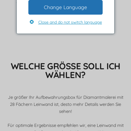
Wählen Sie einen Diamanten aus und platzieren Sie ihn auf
Change Language
Leinwand.
Drücken Sie fest darauf, damit es festklebt.
Close and do not switch language
WELCHE GRÖSSE SOLL ICH W
ÄHLEN?
Je größer Ihr Aufbewahrungsbox für Diamantmalerei mit
28 Fächern Leinwand ist, desto mehr Details werden Sie
sehen!
Für optimale Ergebnisse empfehlen wir, eine Leinwand mit