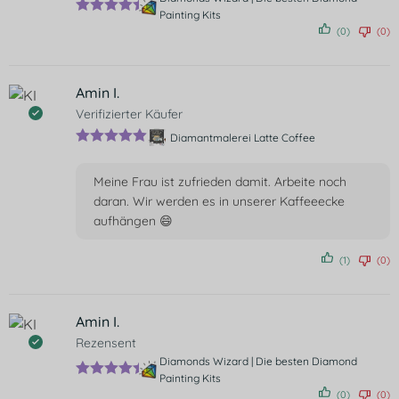
Painting Kits
Bewertet
(0)
(0)
mit
5
von
5
Amin I.
Verifizierter Käufer
Diamantmalerei Latte Coffee
Bewertet mit
5
von 5
Meine Frau ist zufrieden damit. Arbeite noch
daran. Wir werden es in unserer Kaffeeecke
aufhängen 😄
(1)
(0)
Amin I.
Rezensent
Diamonds Wizard | Die besten Diamond
Painting Kits
Bewertet
(0)
(0)