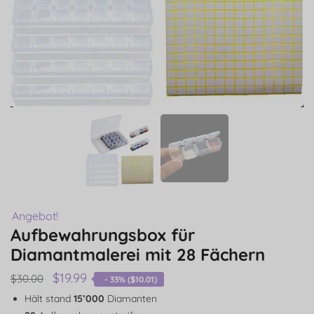
Angebot!
Aufbewahrungsbox für
Diamantmalerei mit 28 Fächern
$
19.99
$
30.00
- 33% (
$
10.01
)
Hält stand
15’000
Diamanten