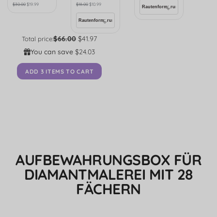
$
30.00
$
19.99
$
18.00
$
10.99
$66.00
$41.97
Total price:
You can save
$24.03
ADD 3 ITEMS TO CART
AUFBEWAHRUNGSBOX FÜR
DIAMANTMALEREI MIT 28
FÄCHERN