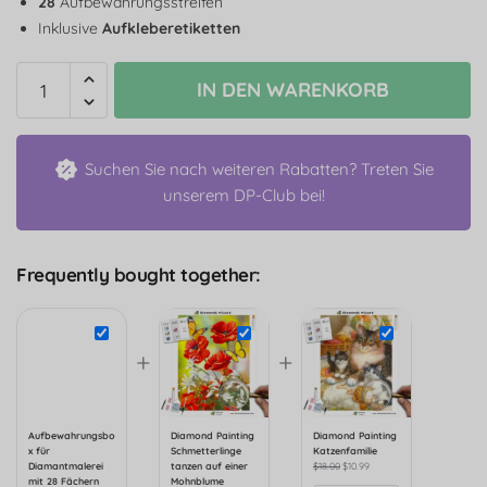
28
Aufbewahrungsstreifen
Inklusive
Aufkleberetiketten
IN DEN WARENKORB
Suchen Sie nach weiteren Rabatten? Treten Sie
unserem DP-Club bei!
Frequently bought together:
+
+
Aufbewahrungsbo
Diamond Painting
Diamond Painting
x für
Schmetterlinge
Katzenfamilie
Diamantmalerei
tanzen auf einer
$
18.00
$
10.99
mit 28 Fächern
Mohnblume