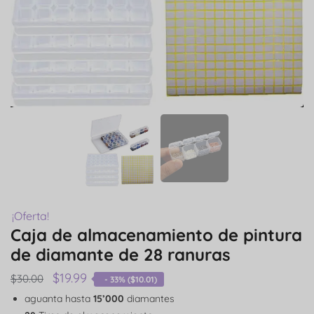
¡Oferta!
Caja de almacenamiento de pintura
de diamante de 28 ranuras
$
19.99
$
30.00
- 33% (
$
10.01
)
aguanta hasta
15’000
diamantes