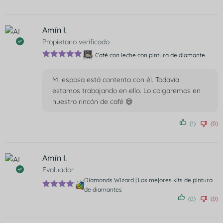
5
Amín I.
Propietario verificado
Café con leche con pintura de diamante
Valorado
con
5
de 5
Mi esposa está contenta con él. Todavía
estamos trabajando en ello. Lo colgaremos en
nuestro rincón de café 😄
(1)
(0)
Amín I.
Evaluador
Diamonds Wizard | Los mejores kits de pintura
de diamantes
Valorado
(0)
(0)
con
5
de
5