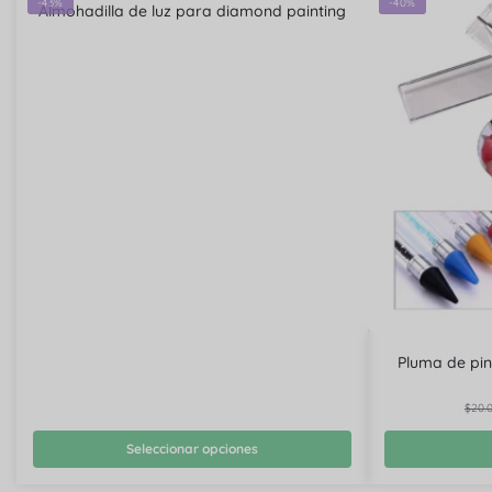
-43%
-40%
Almohadilla de luz para diamond painting
Pluma de pi
$
20.
Seleccionar opciones