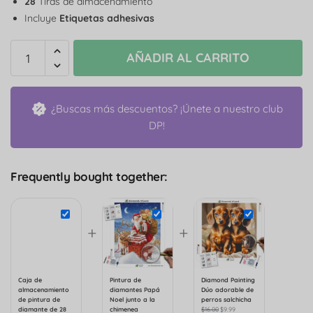
28
Tiras de almacenamiento
Incluye
Etiquetas adhesivas
AÑADIR AL CARRITO
¿Buscas más descuentos? ¡Únete a nuestro club
DP!
Frequently bought together:
+
+
Caja de
Pintura de
Diamond Painting
almacenamiento
diamantes Papá
Dúo adorable de
de pintura de
Noel junto a la
perros salchicha
diamante de 28
chimenea
$
16.00
$
9.99