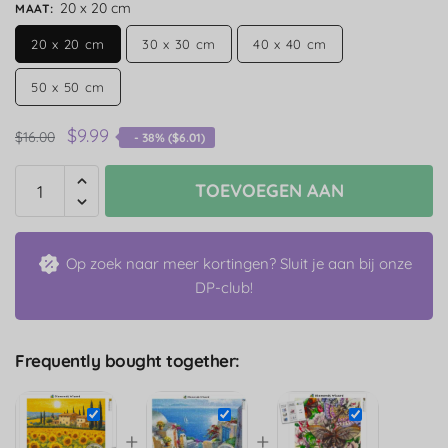
20 x 20 cm
MAAT
:
20 x 20 cm
30 x 30 cm
40 x 40 cm
50 x 50 cm
$
9.99
$
16.00
- 38% (
$
6.01
)
TOEVOEGEN AAN
Op zoek naar meer kortingen? Sluit je aan bij onze
DP-club!
Frequently bought together:
+
+