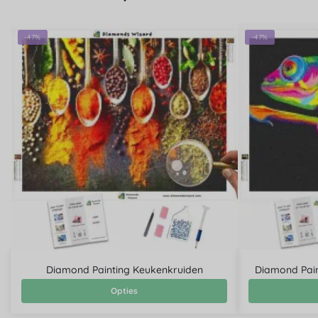
-47%
-47%
Diamond Painting Keukenkruiden
Diamond Pain
Opties