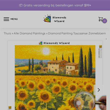
📦 Gratis verzending bij bestellingen vanaf $99+
MENU
0
Thuis
»
Alle Diamond Paintings
»
Diamond Painting Toscaanse Zonnebloem Gl