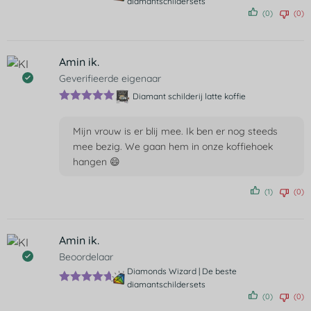
diamantschildersets
Gewaardeer
(0)
(0)
d
5
uit 5
Amin ik.
Geverifieerde eigenaar
Diamant schilderij latte koffie
Gewaardeer
d
5
uit 5
Mijn vrouw is er blij mee. Ik ben er nog steeds
mee bezig. We gaan hem in onze koffiehoek
hangen 😄
(1)
(0)
Amin ik.
Beoordelaar
Diamonds Wizard | De beste
diamantschildersets
Gewaardeer
(0)
(0)
d
5
uit 5