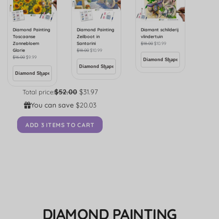
Diamond Painting
Diamond Painting
Diamant schilderij
Toscaanse
Zeilboot in
vlindertuin
Zonnebloem
Santorini
$
18.00
$
10.99
Glorie
$
18.00
$
10.99
$
16.00
$
9.99
$52.00
$31.97
Total price:
You can save
$20.03
ADD 3 ITEMS TO CART
DIAMOND PAINTING