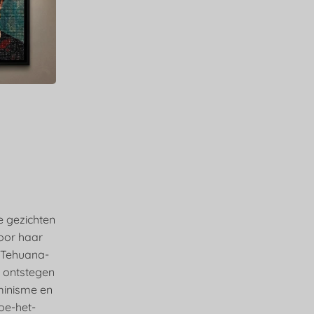
e gezichten
oor haar
e Tehuana-
k ontstegen
minisme en
oe-het-