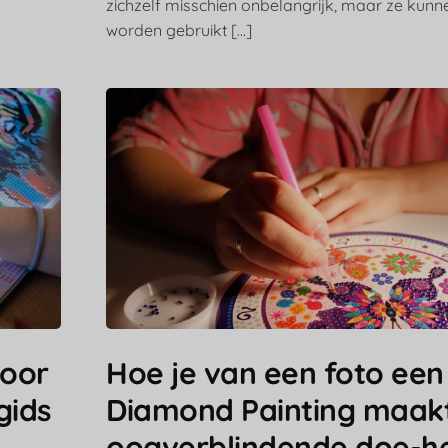
zichzelf misschien onbelangrijk, maar ze kun
worden gebruikt […]
voor
Hoe je van een foto een
gids
Diamond Painting maakt
oogverblindende doe-h