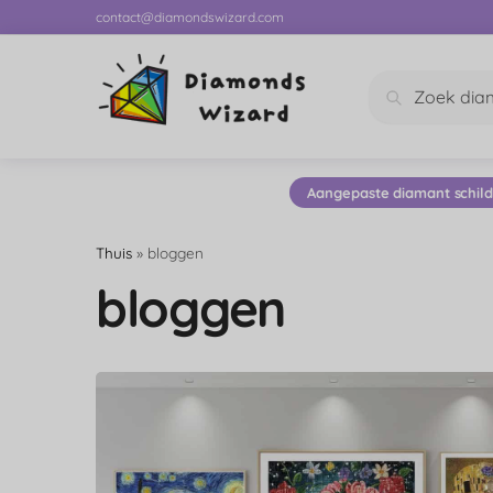
contact@diamondswizard.com
Zoeken
Aangepaste diamant schild
Thuis
»
bloggen
bloggen