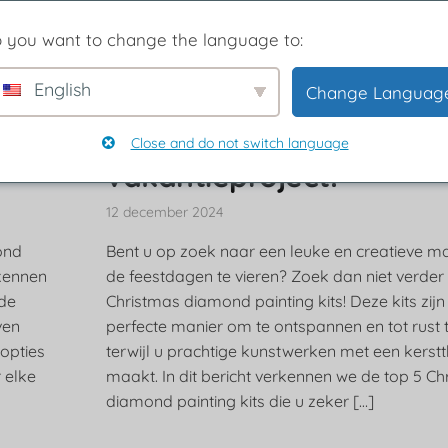
 you want to change the language to:
English
Change Languag
Top 5 kerst Diamond Pai
kits voor een perfect
Close and do not switch language
vakantieproject!
12 december 2024
ond
Bent u op zoek naar een leuke en creatieve m
rkennen
de feestdagen te vieren? Zoek dan niet verder
 de
Christmas diamond painting kits! Deze kits zijn
ven
perfecte manier om te ontspannen en tot rust
opties
terwijl u prachtige kunstwerken met een kers
 elke
maakt. In dit bericht verkennen we de top 5 C
diamond painting kits die u zeker […]