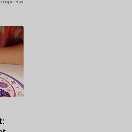
nen opnieuw
:
et-