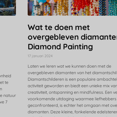
Wat te doen met
overgebleven diamante
Diamond Painting
17 januari 2024
Laten we leren wat we kunnen doen met de
overgebleven diamanten van het diamantschil
onheid
Diamantschilderen is een populaire ambachtel
et te
activiteit geworden en biedt een unieke mix va
n
creativiteit, ontspanning en mindfulness. Een v
je natuur
voorkomende uitdaging waarmee liefhebbers
we 7
geconfronteerd, is echter het omgaan met ov
diamanten. Deze kleine, fonkelende edelstenen