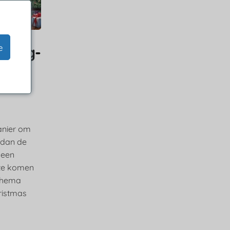
e
nting-
anier om
 dan de
 een
 te komen
tthema
hristmas