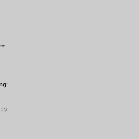
..
ng:
dag
d