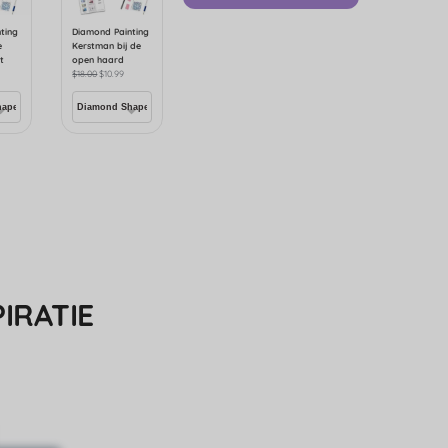
ting
Diamond Painting
e
Kerstman bij de
t
open haard
$
18.00
$
10.99
IRATIE