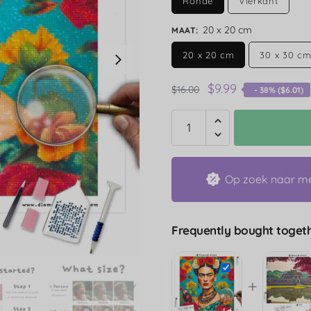
Ronde
Vierkant
20 x 20 cm
MAAT
:
20 x 20 cm
30 x 30 c
$
9.99
$
16.00
- 38% (
$
6.01
)
Op zoek naar mee
Frequently bought togeth
+