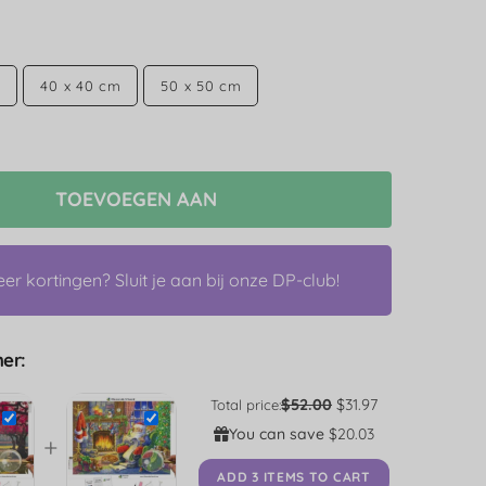
m
40 x 40 cm
50 x 50 cm
TOEVOEGEN AAN
r kortingen? Sluit je aan bij onze DP-club!
er:
$52.00
$31.97
Total price:
You can save
$20.03
+
ADD 3 ITEMS TO CART