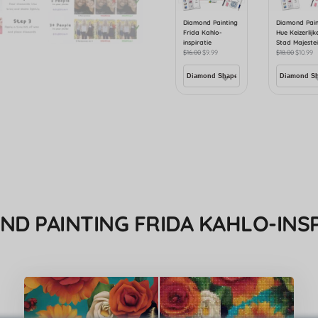
Diamond Painting
Diamond Pain
Frida Kahlo-
Hue Keizerlijk
inspiratie
Stad Majestei
$
16.00
$
9.99
$
18.00
$
10.99
ND PAINTING FRIDA KAHLO-INSP