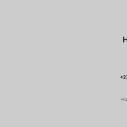
H
+2
Ha