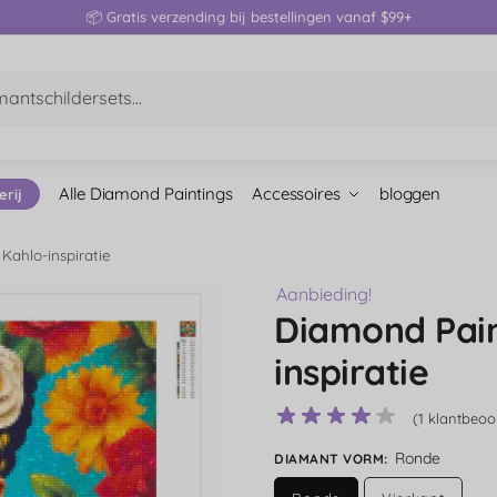
📦 Gratis verzending bij bestellingen vanaf $99+
Alle Diamond Paintings
Accessoires
bloggen
erij
Kahlo-inspiratie
Aanbieding!
Diamond Pain
inspiratie
(
1
klantbeoor
Ronde
DIAMANT VORM
: