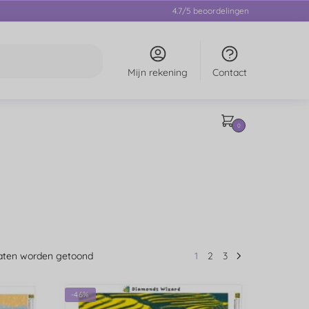
4.7/5 beoordelingen
Mijn rekening
Contact
0
ltaten worden getoond
1
2
3
-46%