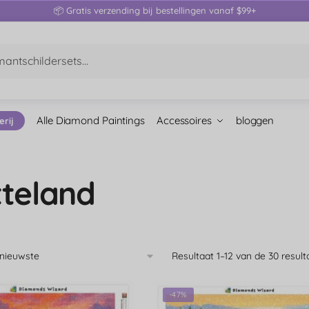
📦 Gratis verzending bij bestellingen vanaf $99+
Alle Diamond Paintings
Accessoires
bloggen
erij
tteland
Resultaat 1–12 van de 30 resu
-47%