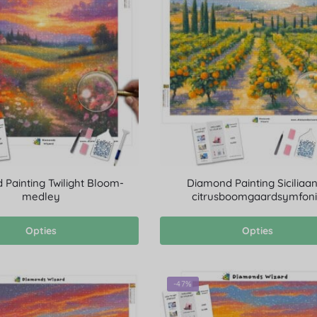
Painting Twilight Bloom-
Diamond Painting Siciliaa
medley
citrusboomgaardsymfon
Opties
Opties
-47%