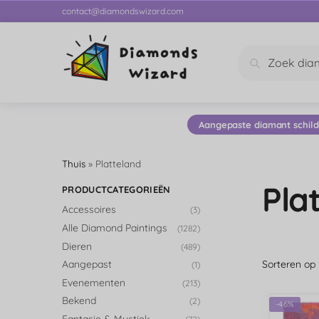
contact@diamondswizard.com
Zoeken
Aangepaste diamant schild
Thuis
»
Platteland
Pla
PRODUCTCATEGORIEËN
Accessoires
(3)
Alle Diamond Paintings
(1282)
Dieren
(489)
Aangepast
(1)
Evenementen
(213)
Bekend
(2)
-46%