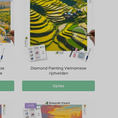
nse
Diamond Painting Vietnamese
ie
rijstvelden
Opties
-47%