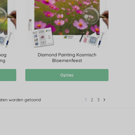
oog
Diamond Painting Kosmisch
ing
Bloemenfeest
Opties
ltaten worden getoond
1
2
3