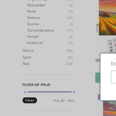
Rijstvelden
(6)
Rivier
(11)
Sneeuw
(20)
Ruimte
(1)
Zonsondergang
(71)
tempel
(3)
Waterval
(11)
Natuur
(100)
Sport
(12)
Diamond Pai
Do
Reis
(258)
FILTER OP PRIJS
-46%
Filter
Prijs:
$0
—
$50