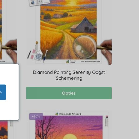
orizon
Diamond Painting Serenity Oogst
Schemering
e
Opties
-46%