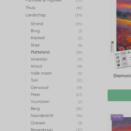
Fantasie & Mystiek
(72)
Thuis
(40)
Landschap
(313)
Strand
(55)
Brug
(1)
Kasteel
(2)
Stad
(6)
Platteland
(30)
Woestijn
(11)
Woud
(18)
Volle maan
(5)
Diamond 
Tuin
(12)
Oerwoud
(14)
Meer
(27)
Vuurtoren
(2)
Berg
(30)
Noorderlicht
(10)
-47%
Oceaan
(3)
Regenboog
(32)