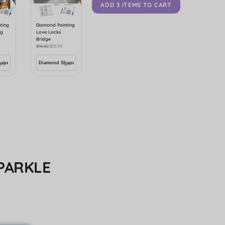
ADD 3 ITEMS TO CART
ting
Diamond Painting
og
Love Locks
Bridge
$
18.00
$
10.99
PARKLE