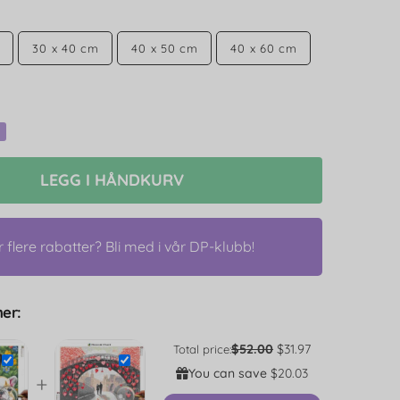
30 x 40 cm
40 x 50 cm
40 x 60 cm
LEGG I HÅNDKURV
r flere rabatter? Bli med i vår DP-klubb!
er:
$52.00
$31.97
Total price:
You can save
$20.03
+