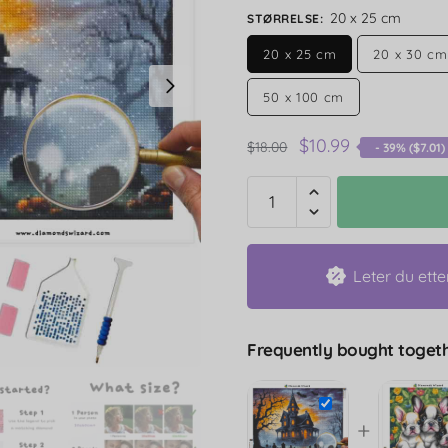
20 x 25 cm
STØRRELSE
:
20 x 25 cm
20 x 30 cm
50 x 100 cm
$
10.99
$
18.00
- 39% (
$
7.01
)
Leter du ette
Frequently bought togeth
+