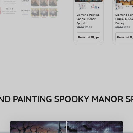
Diamond Painting
Diamond Pain
Spooky Manor
Fransk Bulld
Sparkle
Frenzy
$
18.00
$
10.99
$
16.00
$
9.99
ND PAINTING SPOOKY MANOR S