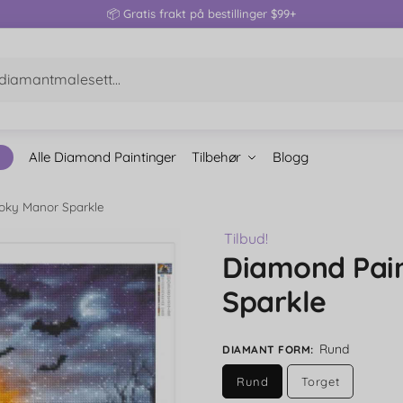
📦 Gratis frakt på bestillinger $99+
Alle Diamond Paintinger
Tilbehør
Blogg
oky Manor Sparkle
Tilbud!
Diamond Pai
Sparkle
Rund
DIAMANT FORM
:
Rund
Torget