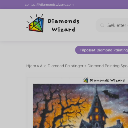
contact@diamondswizard.com
Søk
Tilpasset Diamond Painting
Hjem
»
Alle Diamond Paintinger
»
Diamond Painting Spo