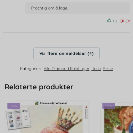
av 5
Prachtig om å lage.
(1)
(0)
Vis flere anmeldelser (4)
Kategorier:
Alle Diamond Paintinger
,
Italia
,
Reise
Relaterte produkter
-47%
-47%