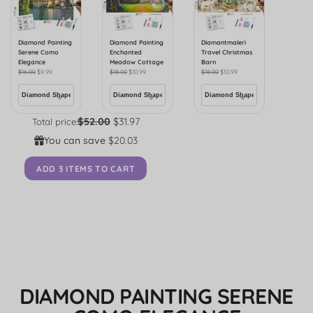
Diamond Painting
Diamond Painting
Diamantmaleri
Serene Como
Enchanted
Travel Christmas
Elegance
Meadow Cottage
Barn
$
16.00
$
9.99
$
18.00
$
10.99
$
18.00
$
10.99
$52.00
$31.97
Total price:
You can save
$20.03
ADD 3 ITEMS TO CART
DIAMOND PAINTING SERENE