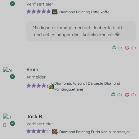
Verifisert eier
Diamond Painting Latte kaffe
Vurdert
5
av
5
Min kone er fornøyd med det. Jobber fortsatt
med det. Vi henger den i kaffekroken vår 😄
(1)
(0)
Amin I.
Anmelder
Diamonds Wizard | De beste Diamond
Paintingssettene
Vurdert
5
(0)
(0)
av 5
Jack B.
Verifisert eier
Diamond Painting Frida Kahlo Inspirasjon
Vurdert
4