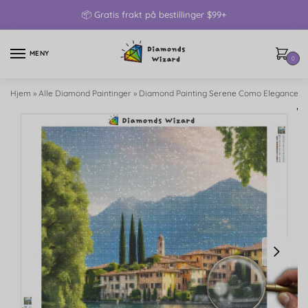
📦 Gratis frakt på bestillinger $99+
MENY
0
Hjem
»
Alle Diamond Paintinger
»
Diamond Painting Serene Como Elegance