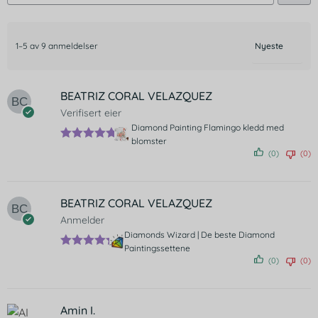
1–5 av 9 anmeldelser
BEATRIZ CORAL VELAZQUEZ
Verifisert eier
Diamond Painting Flamingo kledd med
blomster
Vurdert
5
(0)
(0)
av 5
BEATRIZ CORAL VELAZQUEZ
Anmelder
Diamonds Wizard | De beste Diamond
Paintingssettene
Vurdert
5
(0)
(0)
av 5
Amin I.