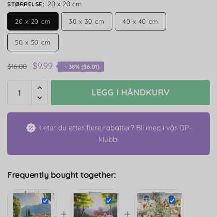
20 x 20 cm
STØRRELSE
:
20 x 20 cm
30 x 30 cm
40 x 40 cm
50 x 50 cm
$
9.99
$
16.00
- 38% (
$
6.01
)
LEGG I HÅNDKURV
Leter du etter flere rabatter? Bli med i vår DP-
klubb!
Frequently bought together:
+
+