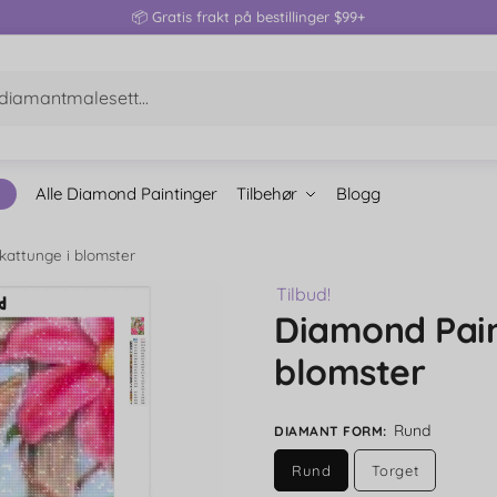
📦 Gratis frakt på bestillinger $99+
Alle Diamond Paintinger
Tilbehør
Blogg
kattunge i blomster
Tilbud!
Diamond Pain
blomster
Rund
DIAMANT FORM
:
Rund
Torget