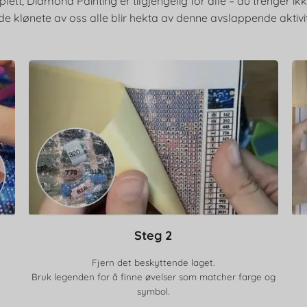
lett, Diamond Painting er tilgjengelig for alle – du trenger ik
de klønete av oss alle blir hekta av denne avslappende aktivi
Steg 2
Fjern det beskyttende laget.
Bruk legenden for å finne øvelser som matcher farge og
symbol.