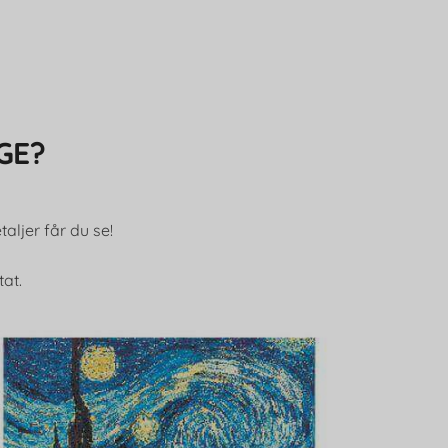
GE?
aljer får du se!
tat.