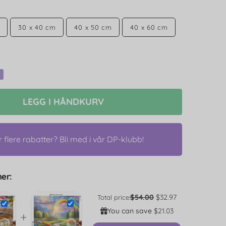
30 x 40 cm
40 x 50 cm
40 x 60 cm
LEGG I HÅNDKURV
r flere rabatter? Bli med i vår DP-klubb!
er:
$54.00
$32.97
Total price:
You can save
$21.03
+