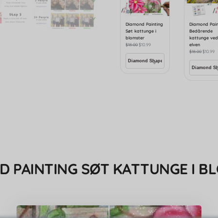
Diamond Painting
Diamond Pain
Søt kattunge i
Bedårende
blomster
kattunge ve
$
18.00
$
10.99
elven
$
18.00
$
10.99
D PAINTING SØT KATTUNGE I B