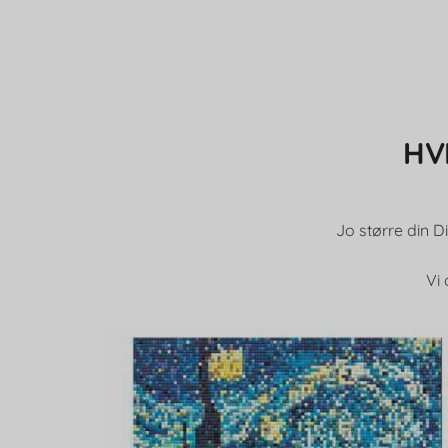
HV
Jo større din D
Vi 