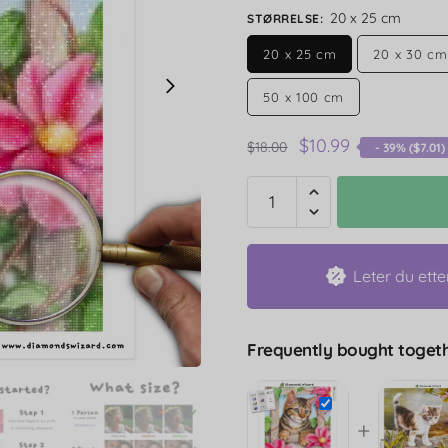
20 x 25 cm
STØRRELSE
:
20 x 25 cm
20 x 30 cm
50 x 100 cm
$
10.99
$
18.00
- 39% (
$
7.01
)
Leter du ette
Frequently bought togeth
+