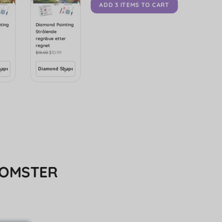
ADD 3 ITEMS TO CART
ting
Diamond Painting
Strålende
d
regnbue etter
regnet
$
18.00
$
10.99
LOMSTER