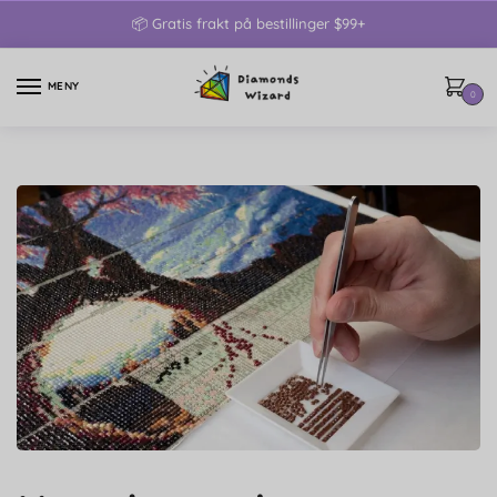
📦 Gratis frakt på bestillinger $99+
MENY
0