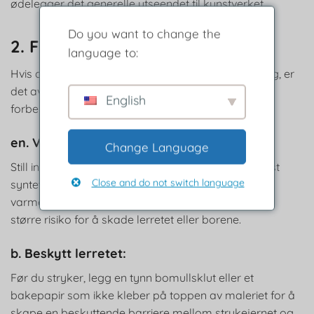
ødelegger det generelle utseendet til kunstverket.
Do you want to change the
2. Forberedelser til stryking:
language to:
Hvis du bestemmer deg for å fortsette med stryking, er
det avgjørende å følge visse forholdsregler og
English
forberede maleriet tilstrekkelig:
en. Velg riktig temperatur:
Change Language
Still inn strykejernet på laveste varmeinnstilling, helst
Close and do not switch language
syntetisk eller silkeinnstilling. Unngå å bruke høye
varmeinnstillinger eller damp, da de kan utgjøre en
større risiko for å skade lerretet eller borene.
b. Beskytt lerretet:
Før du stryker, legg en tynn bomullsklut eller et
bakepapir som ikke kleber på toppen av maleriet for å
skape en beskyttende barriere mellom strykejernet og