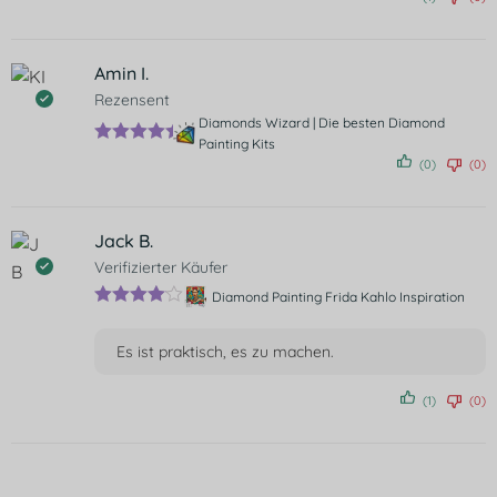
Amin I.
Rezensent
Diamonds Wizard | Die besten Diamond
Painting Kits
Bewertet
(0)
(0)
mit
5
von
5
Jack B.
Verifizierter Käufer
Diamond Painting Frida Kahlo Inspiration
Bewertet
mit
4
von
Es ist praktisch, es zu machen.
5
(1)
(0)