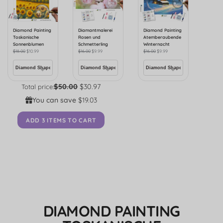
Diamond Painting
Diamantmalerei
Diamond Painting
Toskanische
Rosen und
Atemberaubende
Sonnenblumen
Schmetterling
Winternacht
$
18.00
$
10.99
$
16.00
$
9.99
$
16.00
$
9.99
$50.00
$30.97
Total price:
You can save
$19.03
ADD 3 ITEMS TO CART
DIAMOND PAINTING