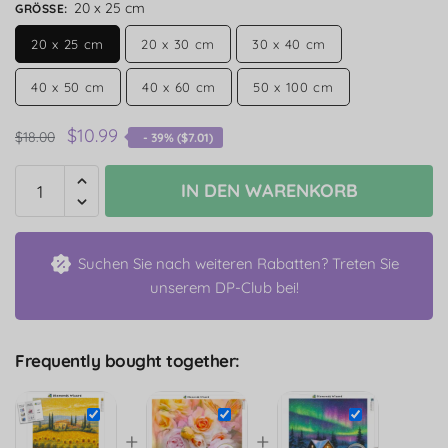
20 x 25 cm
GRÖSSE
:
20 x 25 cm
20 x 30 cm
30 x 40 cm
40 x 50 cm
40 x 60 cm
50 x 100 cm
$
10.99
$
18.00
- 39% (
$
7.01
)
IN DEN WARENKORB
Suchen Sie nach weiteren Rabatten? Treten Sie
unserem DP-Club bei!
Frequently bought together:
+
+