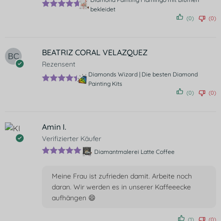
bekleidet
Bewertet
(0)
(0)
mit
5
von 5
BEATRIZ CORAL VELAZQUEZ
Rezensent
Diamonds Wizard | Die besten Diamond
Painting Kits
Bewertet
(0)
(0)
mit
5
von
5
Amin I.
Verifizierter Käufer
Diamantmalerei Latte Coffee
Bewertet mit
5
von 5
Meine Frau ist zufrieden damit. Arbeite noch
daran. Wir werden es in unserer Kaffeeecke
aufhängen 😄
(1)
(0)