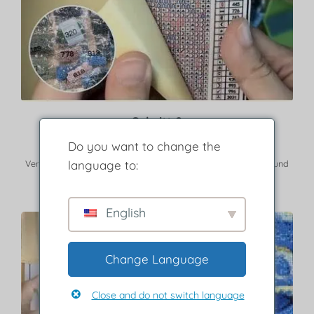
Schritt 2
Do you want to change the
Entfernen Sie die Schutzschicht.
language to:
Verwenden Sie die Legende, um Bohrer mit passender Farbe und
Symbol zu finden.
English
Change Language
Close and do not switch language