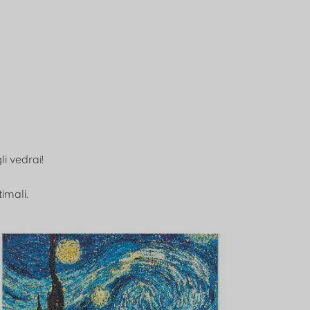
i vedrai!
timali.