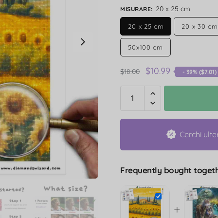
20 x 25 cm
MISURARE
:
20 x 25 cm
20 x 30 cm
50x100 cm
$
10.99
$
18.00
- 39% (
$
7.01
)
Cerchi ulte
Frequently bought togeth
+