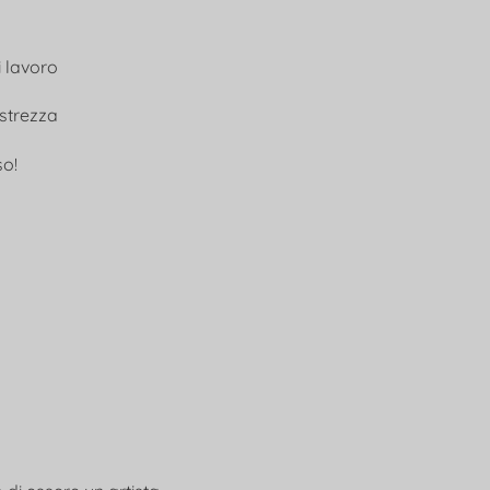
i lavoro
estrezza
so!