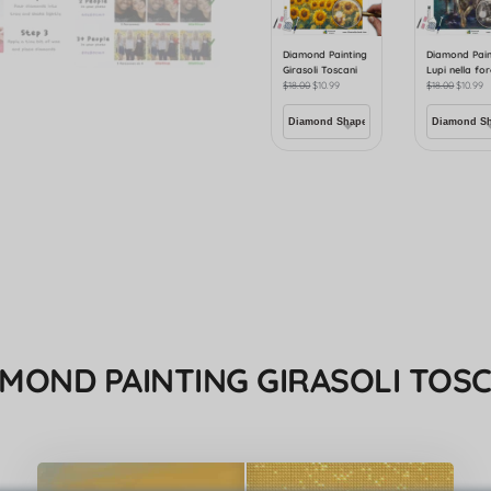
Diamond Painting
Diamond Pain
Girasoli Toscani
Lupi nella fo
$
18.00
$
10.99
$
18.00
$
10.99
AMOND PAINTING GIRASOLI TOSC