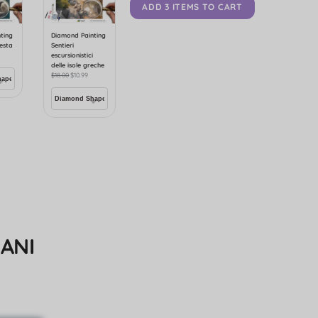
ADD 3 ITEMS TO CART
ting
Diamond Painting
resta
Sentieri
escursionistici
delle isole greche
$
18.00
$
10.99
ANI