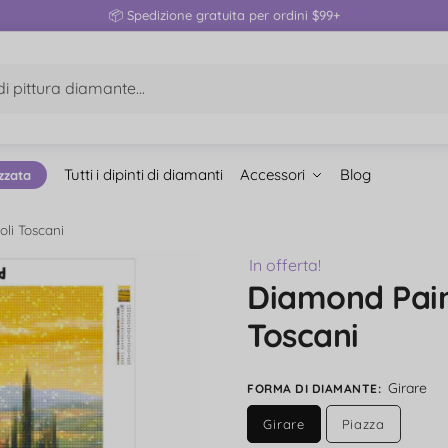
📦 Spedizione gratuita per ordini $99+
Tutti i dipinti di diamanti
Accessori
Blog
zzata
oli Toscani
In offerta!
Diamond Pain
Toscani
Girare
FORMA DI DIAMANTE
:
Girare
Piazza