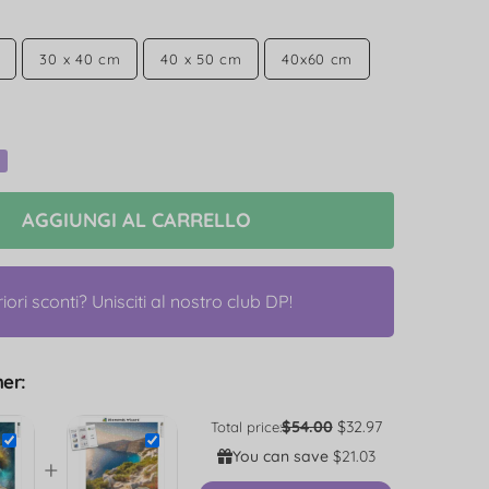
30 x 40 cm
40 x 50 cm
40x60 cm
AGGIUNGI AL CARRELLO
riori sconti? Unisciti al nostro club DP!
er:
$54.00
$32.97
Total price:
You can save
$21.03
+