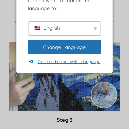
Do you want to change the
Steg 2
language to:
Ta bort skyddsskiktet.
Använd legenden för att hitta borrar som matchar färg och
English
symbol.
Change Language
Close and do not switch language
Steg 3