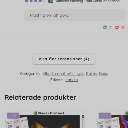
Diamond Painting Frida Kahlo Inspiration
Betygsat
t
4
av 5
Prachtig om att göra.
(1)
(0)
Visa fler recensioner (4)
Kategorier:
Alla diamantmålningar
,
Italien
,
Resa
Etikett:
handla
Relaterade produkter
-47%
-47%