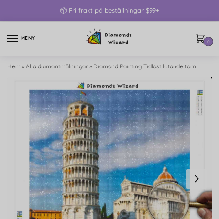
📦 Fri frakt på beställningar $99+
MENY
0
Hem
»
Alla diamantmålningar
»
Diamond Painting Tidlöst lutande torn