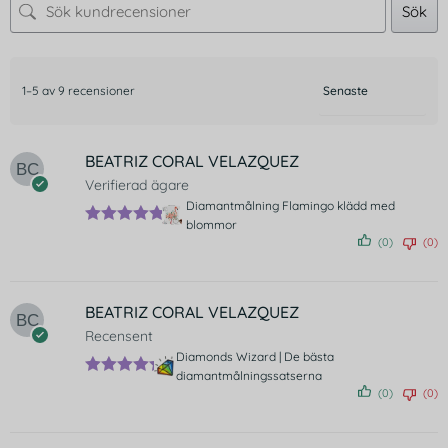
Sök
1–5 av 9 recensioner
BEATRIZ CORAL VELAZQUEZ
Verifierad ägare
Diamantmålning Flamingo klädd med
blommor
Betygsatt
(0)
(0)
5
av 5
BEATRIZ CORAL VELAZQUEZ
Recensent
Diamonds Wizard | De bästa
diamantmålningssatserna
Betygsatt
(0)
(0)
5
av 5