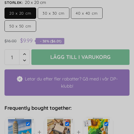
20 x 20 cm
STORLEK
:
20 x 20 cm
30 x 30 cm
40 x 40 cm
50 x 50 cm
$
9.99
$
16.00
- 38% (
$
6.01
)
LÄGG TILL I VARUKORG
Letar du efter fler rabatter? Gå med i vår DP-
klubb!
Frequently bought together:
+
+