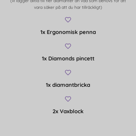
(vi lägger alltid till fler diamanter än vad som behövs för att
vara säker på att du har tillräckligt)
1x Ergonomisk penna
1x Diamonds pincett
1x diamantbricka
2x Vaxblock