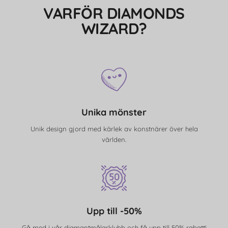
VARFÖR DIAMONDS
WIZARD?
Unika mönster
Unik design gjord med kärlek av konstnärer över hela
världen.
Upp till -50%
Gå med i vår diamantmålarklubb och få upp till 50% rabatt!