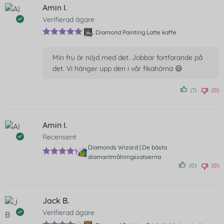
Amin I.
Verifierad ägare
Diamond Painting Latte kaffe
Betygsatt
5
av 5
Min fru är nöjd med det. Jobbar fortfarande på
det. Vi hänger upp den i vår fikahörna 😄
(1)
(0)
Amin I.
Recensent
Diamonds Wizard | De bästa
diamantmålningssatserna
Betygsatt
(0)
(0)
5
av 5
Jack B.
Verifierad ägare