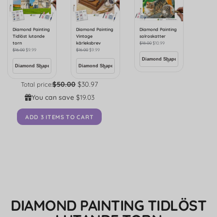
Diamond Painting
Diamond Painting
Diamond Painting
Tidlöst lutande
Vintage
solroskatter
torn
kärleksbrev
$
18.00
$
10.99
$
16.00
$
9.99
$
16.00
$
9.99
$50.00
$30.97
Total price:
You can save
$19.03
ADD 3 ITEMS TO CART
DIAMOND PAINTING TIDLÖST