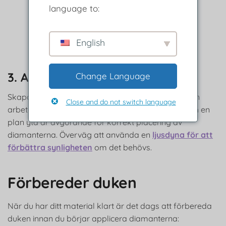
language to:
English
3. Arbetsyta och komfort:
Change Language
Skapa en dedikerad arbetsyta där du bekvämt kan
Close and do not switch language
arbeta med din diamantmålning. Bra belysning och en
plan yta är avgörande för korrekt placering av
diamanterna. Överväg att använda en
ljusdyna för att
förbättra synligheten
om det behövs.
Förbereder duken
När du har ditt material klart är det dags att förbereda
duken innan du börjar applicera diamanterna: