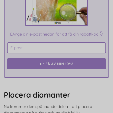
E
Ange din e-post nedan för att få din rabattkod 👇
👉 FÅ AV MIN 10%!
Placera diamanter
Nu kommer den spännande delen – att placera
diamanterna på duken och ge din bild liv: