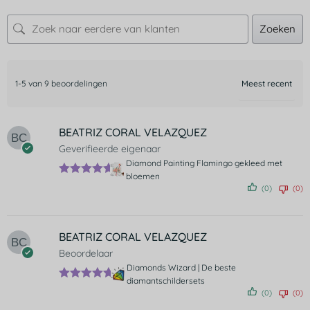
Zoeken
1-5 van 9 beoordelingen
BEATRIZ CORAL VELAZQUEZ
Geverifieerde eigenaar
Diamond Painting Flamingo gekleed met
bloemen
Gewaardee
(0)
(0)
rd
5
uit 5
BEATRIZ CORAL VELAZQUEZ
Beoordelaar
Diamonds Wizard | De beste
diamantschildersets
Gewaardeer
(0)
(0)
d
5
uit 5