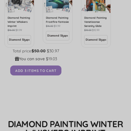
Diamond Painting
Diamond Painting
Diamond Painting
Winter Whiskers
Frostfire-fantasie
Venetiaanse
Imprint
$
16.00
$
9.99
Serenity Glide
$
16.00
$
9.99
$
18.00
$
10.99
$50.00
$30.97
Total price:
You can save
$19.03
ADD 3 ITEMS TO CART
DIAMOND PAINTING WINTER