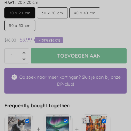
20 x 20 cm
MAAT
:
20 x 20 cm
30 x 30 cm
40 x 40 cm
50 x 50 cm
$
9.99
$
16.00
- 38% (
$
6.01
)
TOEVOEGEN AAN
Op zoek naar meer kortingen? Sluit je aan bij onze
DP-club!
Frequently bought together:
+
+