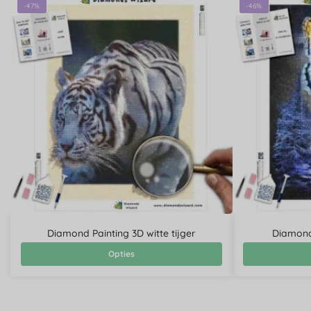
-47%
-46%
Diamond Painting 3D witte tijger
Diamond
Opties