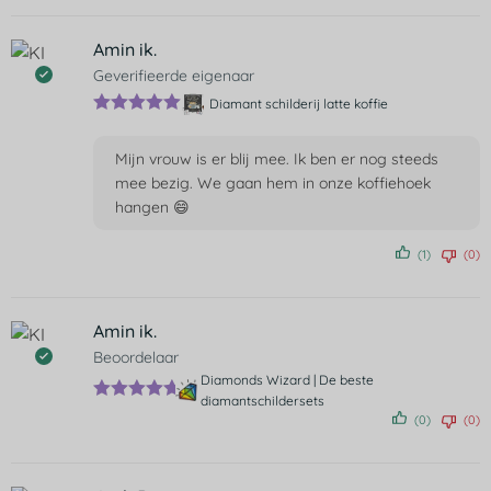
Amin ik.
Geverifieerde eigenaar
Diamant schilderij latte koffie
Gewaardeer
d
5
uit 5
Mijn vrouw is er blij mee. Ik ben er nog steeds
mee bezig. We gaan hem in onze koffiehoek
hangen 😄
(1)
(0)
Amin ik.
Beoordelaar
Diamonds Wizard | De beste
diamantschildersets
Gewaardeer
(0)
(0)
d
5
uit 5