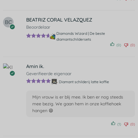
rd
5
uit 5
BEATRIZ CORAL VELAZQUEZ
Beoordelaar
Diamonds Wizard | De beste
diamantschildersets
Gewaardeer
(0)
(0)
d
5
uit 5
Amin ik.
Geverifieerde eigenaar
Diamant schilderij latte koffie
Gewaardeer
d
5
uit 5
Mijn vrouw is er blij mee. Ik ben er nog steeds
mee bezig. We gaan hem in onze koffiehoek
hangen 😄
(1)
(0)