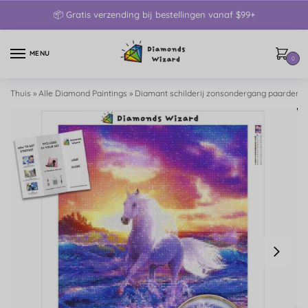
📦 Gratis verzending bij bestellingen vanaf $99+
MENU
0
Thuis
»
Alle Diamond Paintings
»
Diamant schilderij zonsondergang paarden 