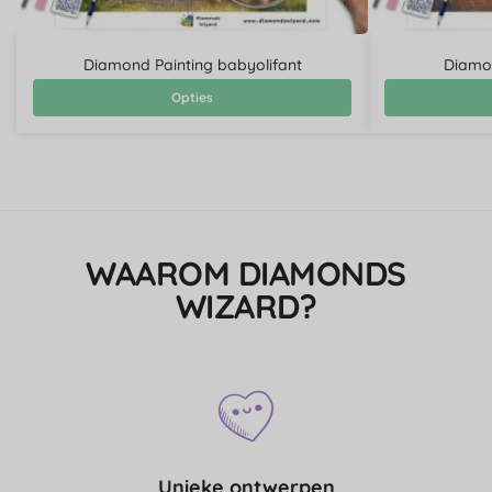
Diamond Painting babyolifant
Diamon
Opties
WAAROM DIAMONDS
WIZARD?
Unieke ontwerpen