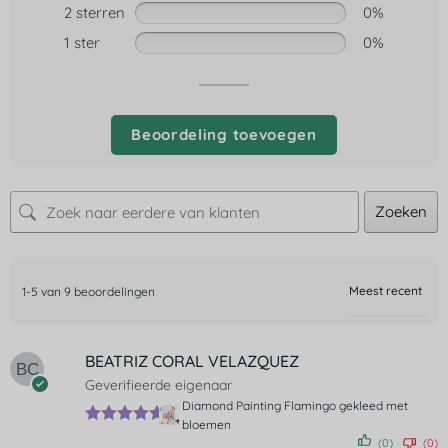
2 sterren
0%
1 ster
0%
Beoordeling toevoegen
Zoeken
1-5 van 9 beoordelingen
BEATRIZ CORAL VELAZQUEZ
Geverifieerde eigenaar
Diamond Painting Flamingo gekleed met
bloemen
Gewaardee
(0)
(0)