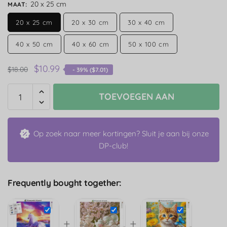
20 x 25 cm
MAAT
:
20 x 25 cm
20 x 30 cm
30 x 40 cm
40 x 50 cm
40 x 60 cm
50 x 100 cm
$
10.99
$
18.00
- 39% (
$
7.01
)
TOEVOEGEN AAN
Op zoek naar meer kortingen? Sluit je aan bij onze
DP-club!
Frequently bought together:
+
+