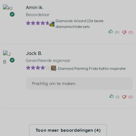
Amin ik.
Beoordelaar
Diamonds Wizard | De beste
diamantschildersets
Gewaardeer
(0)
(0)
d
5
uit 5
Jack B.
Geverifieerde eigenaar
Diamond Painting Frida Kahlo-inspiratie
Gewaarde
erd
4
uit 5
Prachtig om te maken.
(1)
(0)
Toon meer beoordelingen (4)