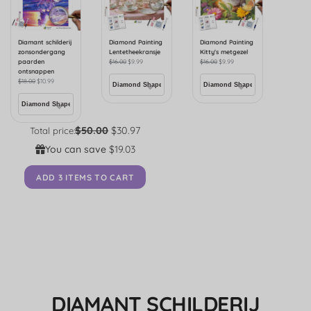
Diamant schilderij
Diamond Painting
Diamond Painting
zonsondergang
Lentetheekransje
Kitty's metgezel
paarden
$
16.00
$
9.99
$
16.00
$
9.99
ontsnappen
$
18.00
$
10.99
$50.00
$30.97
Total price:
You can save
$19.03
ADD 3 ITEMS TO CART
DIAMANT SCHILDERIJ