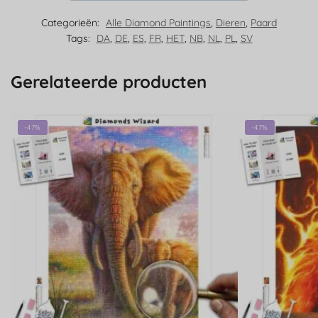
Categorieën:
Alle Diamond Paintings
,
Dieren
,
Paard
Tags:
DA
,
DE
,
ES
,
FR
,
HET
,
NB
,
NL
,
PL
,
SV
Gerelateerde producten
-47%
-47%