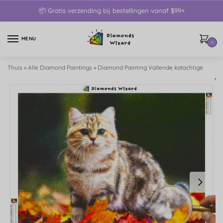
📦 Gratis verzending bij bestellingen vanaf $99+
MENU
0
Thuis
»
Alle Diamond Paintings
»
Diamond Painting Vallende katachtige