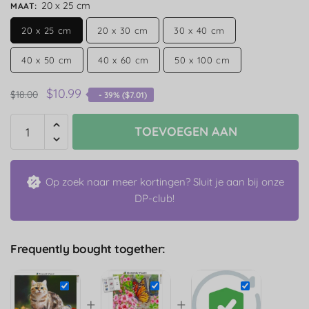
20 x 25 cm
MAAT
:
20 x 25 cm
20 x 30 cm
30 x 40 cm
40 x 50 cm
40 x 60 cm
50 x 100 cm
$
10.99
$
18.00
- 39% (
$
7.01
)
TOEVOEGEN AAN
Op zoek naar meer kortingen? Sluit je aan bij onze
DP-club!
Frequently bought together:
+
+