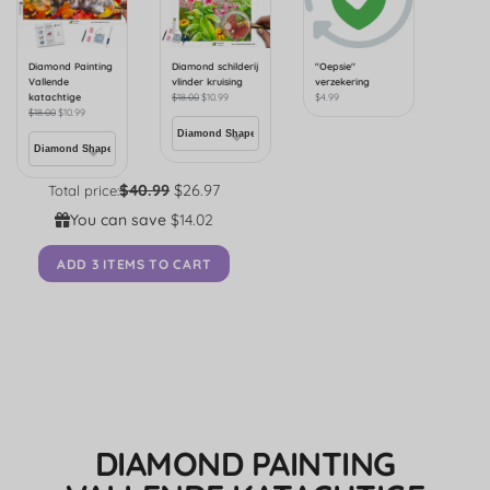
Diamond Painting
Diamond schilderij
"Oepsie"
Vallende
vlinder kruising
verzekering
katachtige
$
18.00
$
10.99
$
4.99
$
18.00
$
10.99
$40.99
$26.97
Total price:
You can save
$14.02
ADD 3 ITEMS TO CART
DIAMOND PAINTING