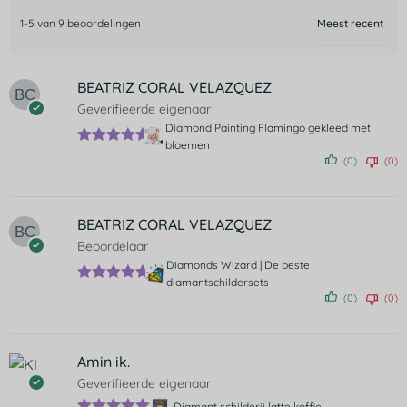
1-5 van 9 beoordelingen
BEATRIZ CORAL VELAZQUEZ
Geverifieerde eigenaar
Diamond Painting Flamingo gekleed met
bloemen
Gewaardee
(0)
(0)
rd
5
uit 5
BEATRIZ CORAL VELAZQUEZ
Beoordelaar
Diamonds Wizard | De beste
diamantschildersets
Gewaardeer
(0)
(0)
d
5
uit 5
Amin ik.
Geverifieerde eigenaar
Diamant schilderij latte koffie