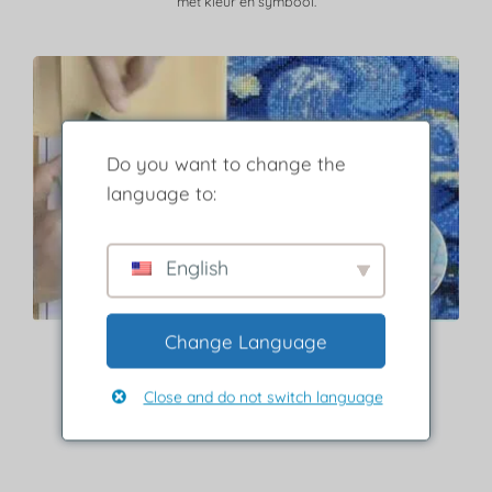
met kleur en symbool.
Do you want to change the
language to:
English
Change Language
Stap 3
Close and do not switch language
Kies een diamant en plaats deze op canvas.
Druk stevig aan om het te laten plakken.