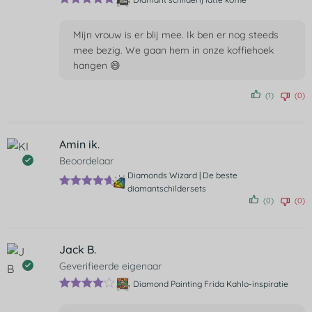
Gewaardeer
d
5
uit 5
Mijn vrouw is er blij mee. Ik ben er nog steeds
mee bezig. We gaan hem in onze koffiehoek
hangen 😄
(1)
(0)
Amin ik.
Beoordelaar
Diamonds Wizard | De beste
diamantschildersets
Gewaardeer
(0)
(0)
d
5
uit 5
Jack B.
Geverifieerde eigenaar
Diamond Painting Frida Kahlo-inspiratie
Gewaarde
erd
4
uit 5