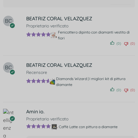
BEATRIZ CORAL VELAZQUEZ
Proprietario verificato
Fenicottero dipinto con diamanti vestito di
fiori
Valutato
5
(0)
(0)
su 5
BEATRIZ CORAL VELAZQUEZ
Recensore
Diamonds Wizard | I migliori kit di pittura
diamante
Valutato
5
(0)
(0)
su 5
Amin io.
Proprietario verificato
Caffè Latte con pittura a diamante
Valutato
5
su 5