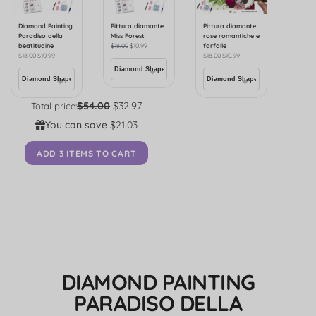
Diamond Painting
Pittura diamante
Pittura diamante
Paradiso della
Miss Forest
rose romantiche e
beatitudine
$
18.00
$
10.99
farfalle
$
18.00
$
10.99
$
18.00
$
10.99
$54.00
$32.97
Total price:
You can save
$21.03
ADD 3 ITEMS TO CART
DIAMOND PAINTING
PARADISO DELLA