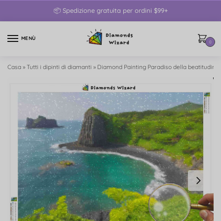
📦 Spedizione gratuita per ordini $99+
MENÙ
0
Casa
»
Tutti i dipinti di diamanti
»
Diamond Painting Paradiso della beatitudine