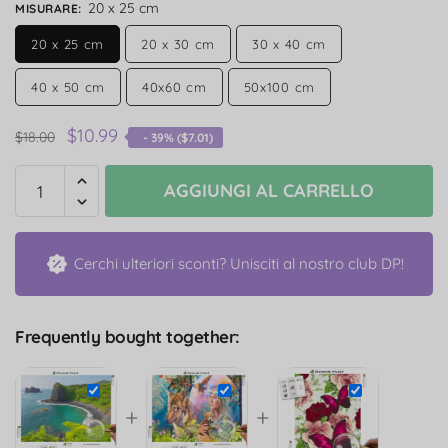
20 x 25 cm
MISURARE
:
20 x 25 cm
20 x 30 cm
30 x 40 cm
40 x 50 cm
40x60 cm
50x100 cm
$
10.99
$
18.00
- 39% (
$
7.01
)
AGGIUNGI AL CARRELLO
Cerchi ulteriori sconti? Unisciti al nostro club DP!
Frequently bought together:
+
+