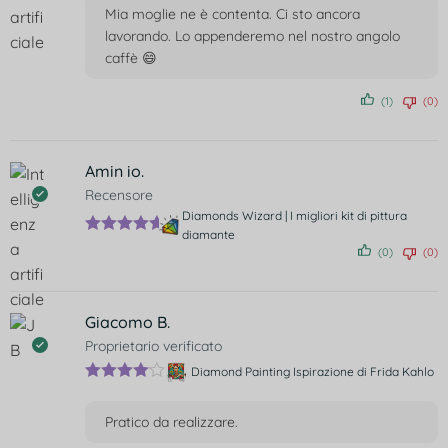
Mia moglie ne è contenta. Ci sto ancora
lavorando. Lo appenderemo nel nostro angolo
caffè 😄
(1)
(0)
Amin io.
Recensore
Diamonds Wizard | I migliori kit di pittura
diamante
Valutato
5
(0)
(0)
su 5
Giacomo B.
Proprietario verificato
Diamond Painting Ispirazione di Frida Kahlo
Valutato
4
su 5
Pratico da realizzare.