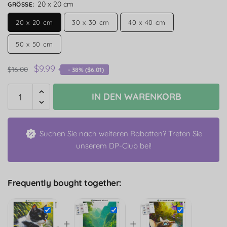
20 x 20 cm
GRÖSSE
:
20 x 20 cm
30 x 30 cm
40 x 40 cm
50 x 50 cm
$
9.99
$
16.00
- 38% (
$
6.01
)
IN DEN WARENKORB
Suchen Sie nach weiteren Rabatten? Treten Sie
unserem DP-Club bei!
Frequently bought together:
+
+