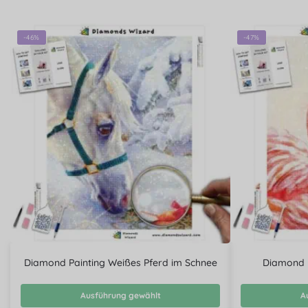
-46%
-47%
Diamond Painting Weißes Pferd im Schnee
Diamond P
Ausführung gewählt
A