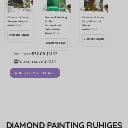
Diamond Painting
Diamond Painting
Diamond Painting
Ruhiges Heiligtum
Ba Be
Kitty blickt auf
$
16.00
$
9.99
Nationalpark
Blumen
Gelassenheit
$
18.00
$
10.99
$
18.00
$
10.99
$52.00
$31.97
Total price:
You can save
$20.03
ADD 3 ITEMS TO CART
DIAMOND PAINTING RUHIGES