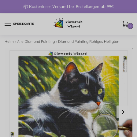
📦 Kostenloser Versand bei Bestellungen ab 99€
SPEISEKARTE
0
Heim
»
Alle Diamond Painting
»
Diamond Painting Ruhiges Heiligtum