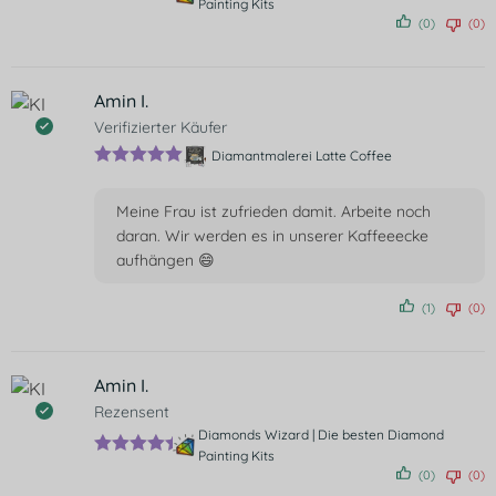
Painting Kits
Bewertet
(0)
(0)
mit
5
von
5
Amin I.
Verifizierter Käufer
Diamantmalerei Latte Coffee
Bewertet mit
5
von 5
Meine Frau ist zufrieden damit. Arbeite noch
daran. Wir werden es in unserer Kaffeeecke
aufhängen 😄
(1)
(0)
Amin I.
Rezensent
Diamonds Wizard | Die besten Diamond
Painting Kits
Bewertet
(0)
(0)
mit
5
von