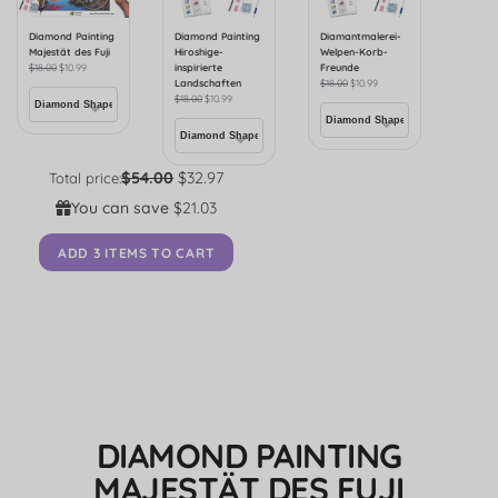
Diamond Painting
Diamond Painting
Diamantmalerei-
Majestät des Fuji
Hiroshige-
Welpen-Korb-
$
18.00
$
10.99
inspirierte
Freunde
Landschaften
$
18.00
$
10.99
$
18.00
$
10.99
$54.00
$32.97
Total price:
You can save
$21.03
ADD 3 ITEMS TO CART
DIAMOND PAINTING
MAJESTÄT DES FUJI