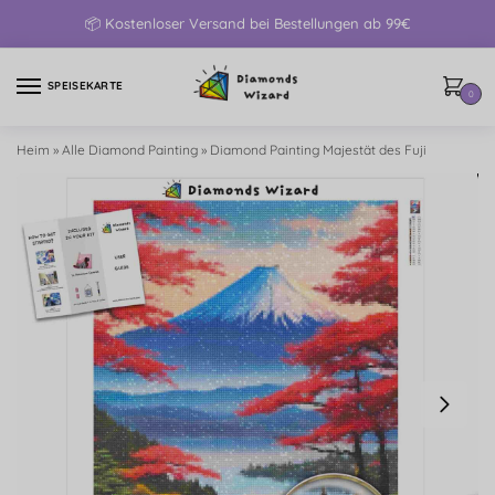
📦 Kostenloser Versand bei Bestellungen ab 99€
SPEISEKARTE
0
Heim
»
Alle Diamond Painting
»
Diamond Painting Majestät des Fuji