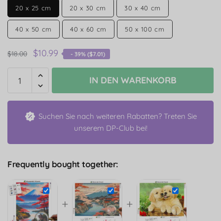
20 x 25 cm
20 x 30 cm
30 x 40 cm
40 x 50 cm
40 x 60 cm
50 x 100 cm
$
10.99
$
18.00
- 39% (
$
7.01
)
IN DEN WARENKORB
Suchen Sie nach weiteren Rabatten? Treten Sie
unserem DP-Club bei!
Frequently bought together:
+
+