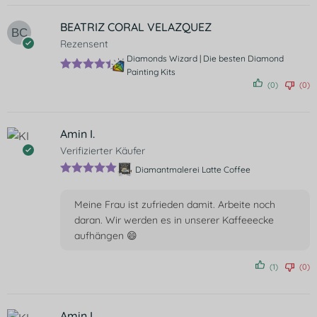
BEATRIZ CORAL VELAZQUEZ
Rezensent
Diamonds Wizard | Die besten Diamond
Painting Kits
Bewertet
(0)
(0)
mit
5
von
5
Amin I.
Verifizierter Käufer
Diamantmalerei Latte Coffee
Bewertet mit
5
von 5
Meine Frau ist zufrieden damit. Arbeite noch
daran. Wir werden es in unserer Kaffeeecke
aufhängen 😄
(1)
(0)
Amin I.