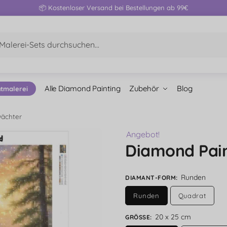
📦 Kostenloser Versand bei Bestellungen ab 99€
Alle Diamond Painting
Zubehör
Blog
ntmalerei
wächter
Angebot!
Diamond Pai
Runden
DIAMANT-FORM
:
Runden
Quadrat
20 x 25 cm
GRÖSSE
: