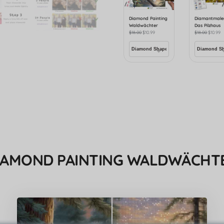
Diamond Painting
Diamantmale
Waldwächter
Das Pilzhaus
$
18.00
$
10.99
$
18.00
$
10.99
IAMOND PAINTING WALDWÄCHT