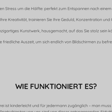
ren Stress um die Hälfte: perfekt zum Entspannen nach einem
 Ihre Kreativität, trainieren Sie Ihre Geduld, Konzentration und 
inzigartiges Kunstwerk, hausgemacht, auf das Sie stolz sein k
re friedliche Auszeit, um sich endlich von Bildschirmen zu befre
WIE FUNKTIONIERT ES?
i ist kinderleicht und für jedermann zugänglich – man muss k
ollpatschigsten von uns sind von dieser entspannenden Aktivitä