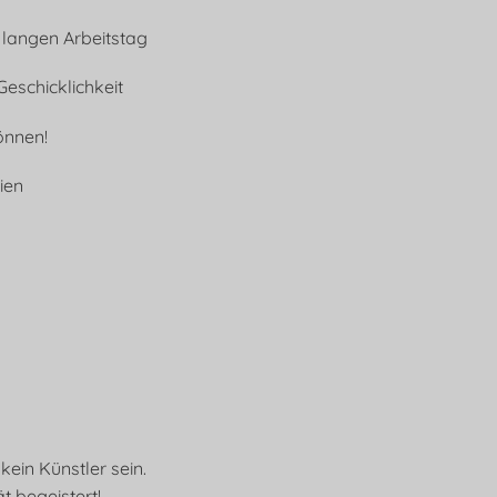
 langen Arbeitstag
Geschicklichkeit
önnen!
ien
ein Künstler sein.
t begeistert!