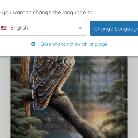
 you want to change the language to:
English
Change Languag
Close and do not switch language