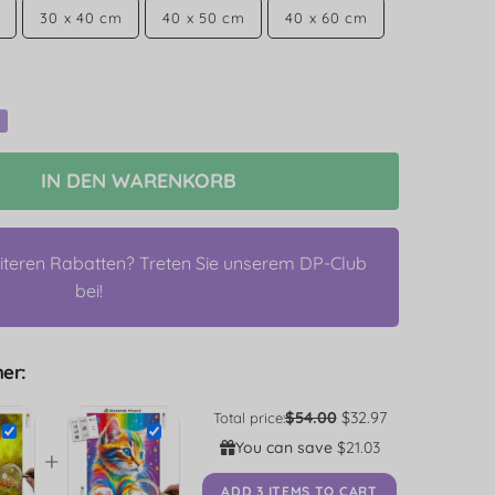
30 x 40 cm
40 x 50 cm
40 x 60 cm
IN DEN WARENKORB
iteren Rabatten? Treten Sie unserem DP-Club
bei!
er:
$54.00
$32.97
Total price:
You can save
$21.03
+
ADD 3 ITEMS TO CART