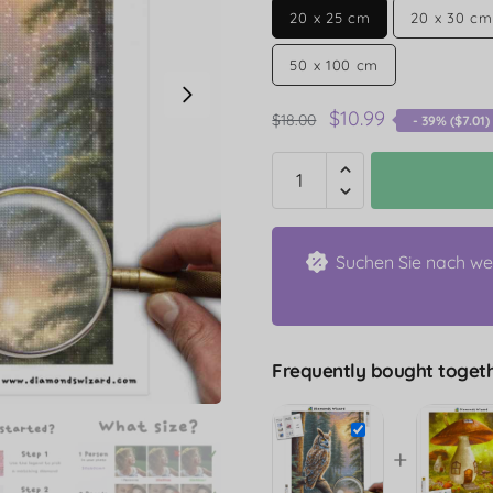
20 x 25 cm
20 x 30 cm
50 x 100 cm
$
10.99
$
18.00
- 39% (
$
7.01
)
Suchen Sie nach we
Frequently bought togeth
+