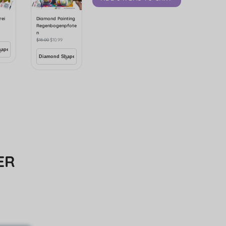
rei
Diamond Painting
Regenbogenpfote
n
$
18.00
$
10.99
ER