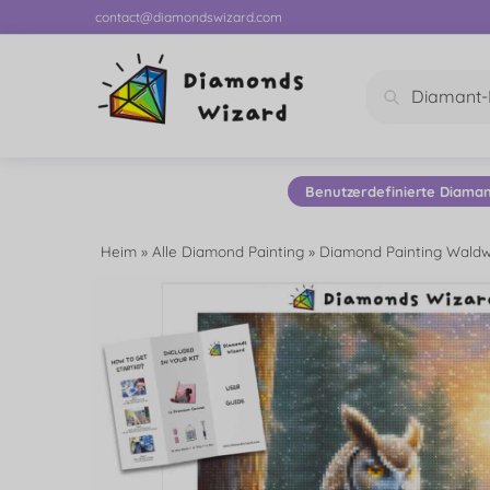
contact@diamondswizard.com
Suchen
Benutzerdefinierte Diama
Heim
»
Alle Diamond Painting
»
Diamond Painting Wald