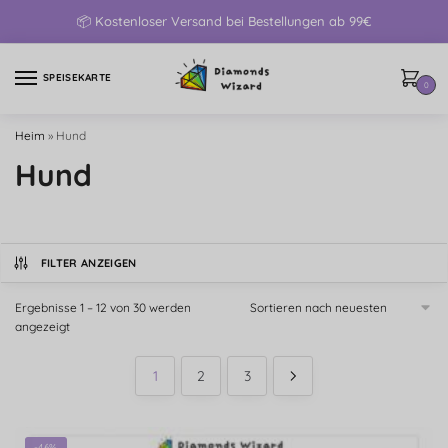
📦 Kostenloser Versand bei Bestellungen ab 99€
SPEISEKARTE
0
Heim
»
Hund
Hund
FILTER ANZEIGEN
Ergebnisse 1 – 12 von 30 werden
angezeigt
1
2
3
-46%