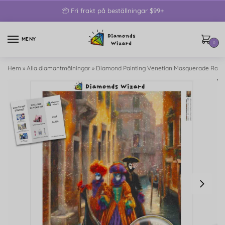
📦 Fri frakt på beställningar $99+
MENY
0
Hem
»
Alla diamantmålningar
»
Diamond Painting Venetian Masquerade Radi