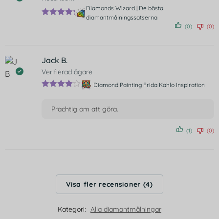
Diamonds Wizard | De bästa
diamantmålningssatserna
Betygsatt
(0)
(0)
5
av 5
Jack B.
Verifierad ägare
Diamond Painting Frida Kahlo Inspiration
Betygsat
t
4
av 5
Prachtig om att göra.
(1)
(0)
Visa fler recensioner (4)
Kategori:
Alla diamantmålningar