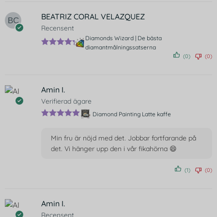
BEATRIZ CORAL VELAZQUEZ
Recensent
Diamonds Wizard | De bästa
diamantmålningssatserna
Betygsatt
(0)
(0)
5
av 5
Amin I.
Verifierad ägare
Diamond Painting Latte kaffe
Betygsatt
5
av 5
Min fru är nöjd med det. Jobbar fortfarande på
det. Vi hänger upp den i vår fikahörna 😄
(1)
(0)
Amin I.
Recensent