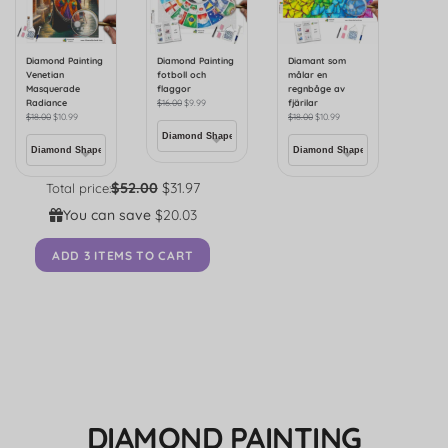
Diamond Painting
Diamond Painting
Diamant som
Venetian
fotboll och
målar en
Masquerade
flaggor
regnbåge av
Radiance
$
16.00
$
9.99
fjärilar
$
18.00
$
10.99
$
18.00
$
10.99
$52.00
$31.97
Total price:
You can save
$20.03
ADD 3 ITEMS TO CART
DIAMOND PAINTING