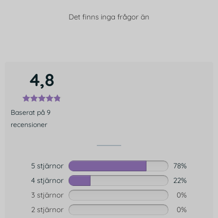
Det finns inga frågor än
4,8
Baserat på 9
recensioner
5 stjärnor
78%
4 stjärnor
22%
3 stjärnor
0%
2 stjärnor
0%