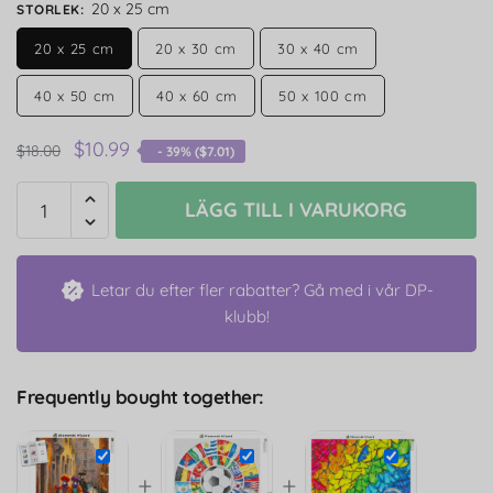
20 x 25 cm
STORLEK
:
20 x 25 cm
20 x 30 cm
30 x 40 cm
40 x 50 cm
40 x 60 cm
50 x 100 cm
$
10.99
$
18.00
- 39% (
$
7.01
)
LÄGG TILL I VARUKORG
Letar du efter fler rabatter? Gå med i vår DP-
klubb!
Frequently bought together:
+
+