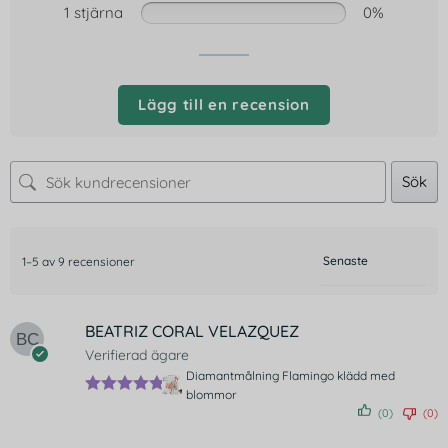
1 stjärna
0%
Lägg till en recension
Sök
1–5 av 9 recensioner
BEATRIZ CORAL VELAZQUEZ
Verifierad ägare
Diamantmålning Flamingo klädd med
blommor
Betygsatt
(0)
(0)
5
av 5