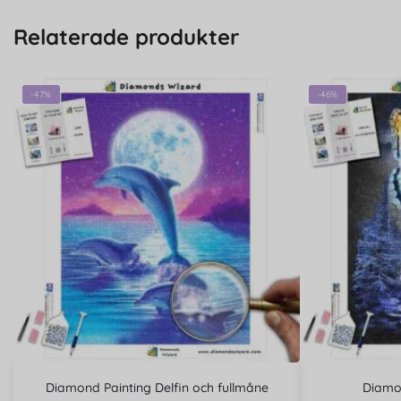
Relaterade produkter
-47%
-46%
Diamond Painting Delfin och fullmåne
Diamon