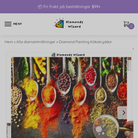
📦 Fri frakt på beställningar $99+
MENY
0
Hem
»
Alla diamantmålningar
»
Diamond Painting Kökskryddor