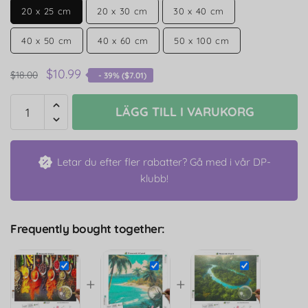
20 x 25 cm
20 x 30 cm
30 x 40 cm
40 x 50 cm
40 x 60 cm
50 x 100 cm
$
10.99
$
18.00
- 39% (
$
7.01
)
LÄGG TILL I VARUKORG
Letar du efter fler rabatter? Gå med i vår DP-
klubb!
Frequently bought together:
+
+