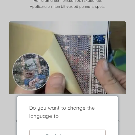
Häll diamanter i brickan och skaka lätt.
Applicera en liten bit vax på pennans spets.
Steg 2
Do you want to change the
Ta bort skyddsskiktet.
language to:
Använd legenden för att hitta borrar som matchar färg och
symbol.