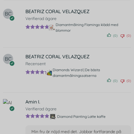
BEATRIZ CORAL VELAZQUEZ
Verifierad ägare
Diamantmålning Flamingo klädd med
blommor
Betygsatt
(0)
(0)
5
av 5
BEATRIZ CORAL VELAZQUEZ
Recensent
Diamonds Wizard | De bästa
diamantmålningssatserna
Betygsatt
(0)
(0)
5
av 5
Amin I.
Verifierad ägare
Diamond Painting Latte kaffe
Betygsatt
5
av 5
Min fru är nöjd med det. Jobbar fortfarande på