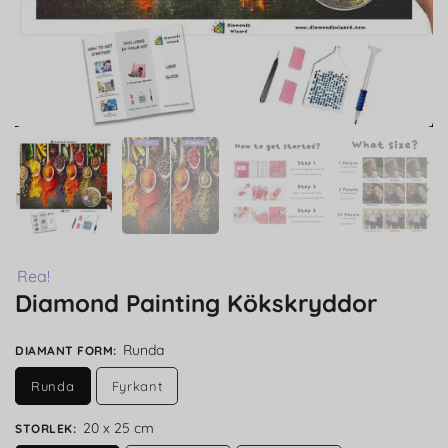
Rea!
Diamond Painting Kökskryddor
Runda
DIAMANT FORM
:
Runda
Fyrkant
20 x 25 cm
STORLEK
: