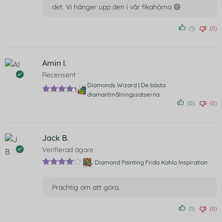
det. Vi hänger upp den i vår fikahörna 😄
(1)
(0)
Amin I.
Recensent
Diamonds Wizard | De bästa
diamantmålningssatserna
Betygsatt
(0)
(0)
5
av 5
Jack B.
Verifierad ägare
Diamond Painting Frida Kahlo Inspiration
Betygsat
t
4
av 5
Prachtig om att göra.
(1)
(0)