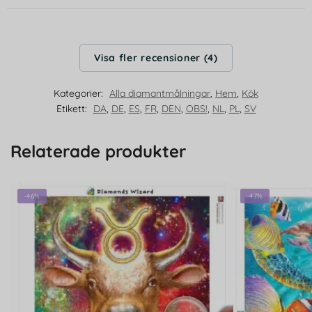
Visa fler recensioner (4)
Kategorier:
Alla diamantmålningar
,
Hem
,
Kök
Etikett:
DA
,
DE
,
ES
,
FR
,
DEN
,
OBS!
,
NL
,
PL
,
SV
Relaterade produkter
-46%
-47%