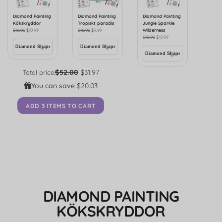
Diamond Painting
Diamond Painting
Diamond Painting
Kökskryddor
Tropiskt paradis
Jungle Sparkle
$
18.00
$
10.99
$
16.00
$
9.99
Wilderness
$
18.00
$
10.99
$52.00
$31.97
Total price:
You can save
$20.03
ADD 3 ITEMS TO CART
DIAMOND PAINTING
KÖKSKRYDDOR