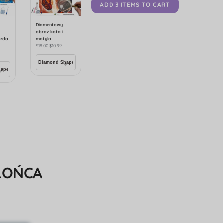
ADD 3 ITEMS TO CART
Diamentowy
obraz kota i
azda
motyla
$
18.00
$
10.99
ŁOŃCA