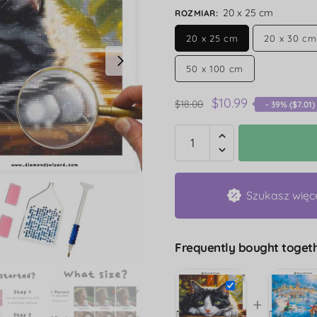
20 x 25 cm
ROZMIAR
:
20 x 25 cm
20 x 30 cm
50 x 100 cm
$
10.99
$
18.00
- 39% (
$
7.01
)
Szukasz więc
Frequently bought togeth
+