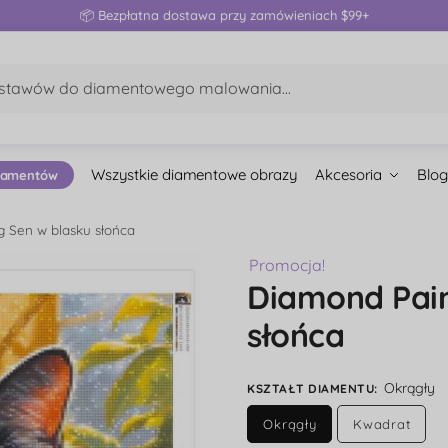
📦 Bezpłatna dostawa przy zamówieniach $99+
Wszystkie diamentowe obrazy
Akcesoria
Blog
iamentów
g Sen w blasku słońca
Promocja!
Diamond Pain
słońca
Okrągły
KSZTAŁT DIAMENTU
:
Okrągły
Kwadrat