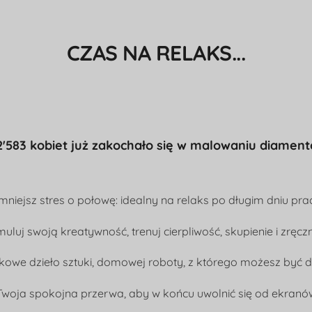
CZAS NA RELAKS...
2'583 kobiet już zakochało się w malowaniu diament
mniejsz stres o połowę: idealny na relaks po długim dniu pra
muluj swoją kreatywność, trenuj cierpliwość, skupienie i zręcz
kowe dzieło sztuki, domowej roboty, z którego możesz być 
Twoja spokojna przerwa, aby w końcu uwolnić się od ekranó