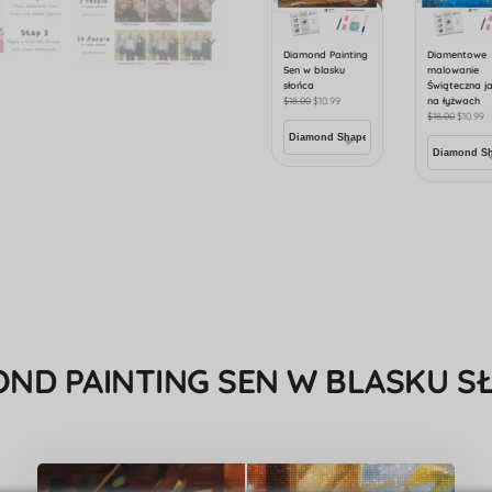
Diamond Painting
Diamentowe
Sen w blasku
malowanie
słońca
Świąteczna j
$
18.00
$
10.99
na łyżwach
$
18.00
$
10.99
OND PAINTING SEN W BLASKU S