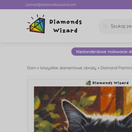
contact@diamondswizard.com
Szukaj
Niestandardowe malowanie d
Dom
»
Wszystkie diamentowe obrazy
»
Diamond Paintin