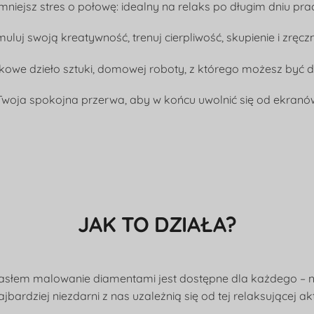
mniejsz stres o połowę: idealny na relaks po długim dniu pra
muluj swoją kreatywność, trenuj cierpliwość, skupienie i zręcz
kowe dzieło sztuki, domowej roboty, z którego możesz być 
Twoja spokojna przerwa, aby w końcu uwolnić się od ekranó
JAK TO DZIAŁA?
asłem malowanie diamentami jest dostępne dla każdego – ni
jbardziej niezdarni z nas uzależnią się od tej relaksującej ak