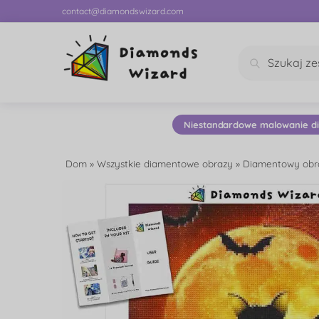
contact@diamondswizard.com
Szukaj
Niestandardowe malowanie d
Dom
»
Wszystkie diamentowe obrazy
»
Diamentowy obra