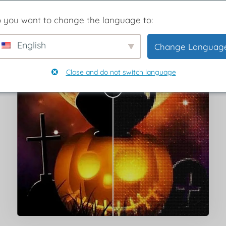
 you want to change the language to:
English
Change Languag
Close and do not switch language