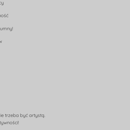
cy
ność
dumny!
w
e trzeba być artystą.
tywności!