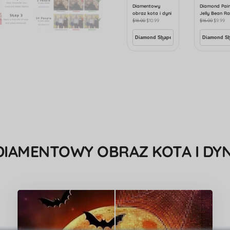
Diamentowy
Diamond Pain
obraz kota i dyni
Jelly Bean R
$
18.00
$
10.99
$
16.00
$
9.99
DIAMENTOWY OBRAZ KOTA I DYN