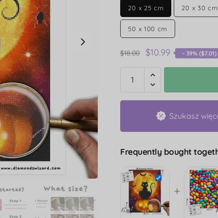
20 x 25 cm
20 x 30 cm
50 x 100 cm
$
10.99
$
18.00
- 39% (
$
7.01
)
Szukasz więc
Frequently bought togeth
+