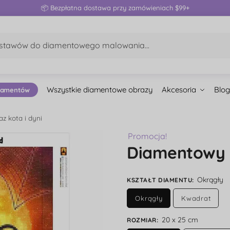
📦 Bezpłatna dostawa przy zamówieniach $99+
Wszystkie diamentowe obrazy
Akcesoria
Blog
iamentów
z kota i dyni
Promocja!
Diamentowy o
Okrągły
KSZTAŁT DIAMENTU
:
Okrągły
Kwadrat
20 x 25 cm
ROZMIAR
: