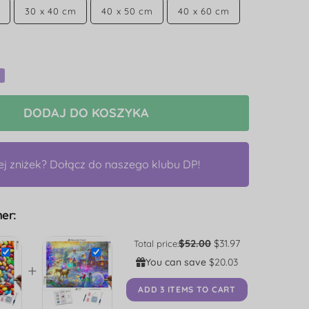
30 x 40 cm
40 x 50 cm
40 x 60 cm
DODAJ DO KOSZYKA
ej zniżek? Dołącz do naszego klubu DP!
er:
$52.00
$31.97
Total price:
You can save
$20.03
+
ADD 3 ITEMS TO CART