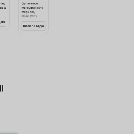
ting
Diamentowe
adość
malowanie leśnej
magii zimy
$
18.00
$
10.99
I