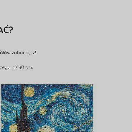
AĆ?
gółów zobaczysz!
zego niż 40 cm.