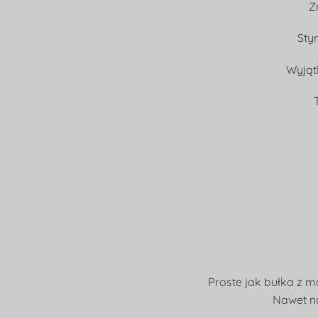
Z
Sty
Wyjąt
Proste jak bułka z m
Nawet na