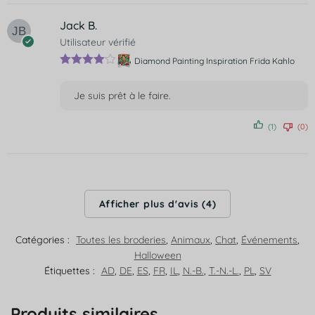
Jack B.
Utilisateur vérifié
Diamond Painting Inspiration Frida Kahlo
Note
4
sur 5
Je suis prêt à le faire.
(1)
(0)
Afficher plus d'avis (4)
Catégories :
Toutes les broderies
,
Animaux
,
Chat
,
Événements
,
Halloween
Étiquettes :
AD
,
DE
,
ES
,
FR
,
IL
,
N.-B.
,
T.-N.-L.
,
PL
,
SV
Produits similaires