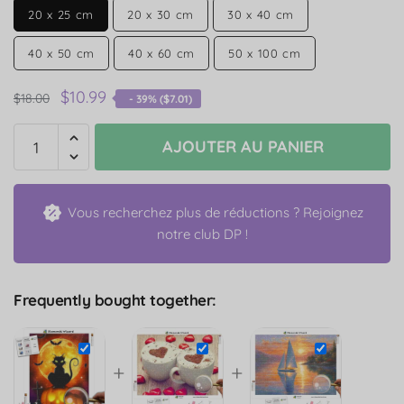
20 x 25 cm
20 x 30 cm
30 x 40 cm
40 x 50 cm
40 x 60 cm
50 x 100 cm
$
10.99
$
18.00
- 39% (
$
7.01
)
AJOUTER AU PANIER
Vous recherchez plus de réductions ? Rejoignez
notre club DP !
Frequently bought together:
+
+