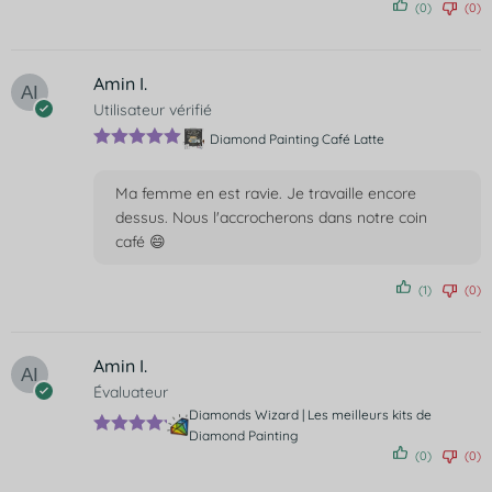
(0)
(0)
sur 5
Amin I.
Utilisateur vérifié
Diamond Painting Café Latte
Note
5
sur
5
Ma femme en est ravie. Je travaille encore
dessus. Nous l'accrocherons dans notre coin
café 😄
(1)
(0)
Amin I.
Évaluateur
Diamonds Wizard | Les meilleurs kits de
Diamond Painting
Note
5
(0)
(0)
sur 5