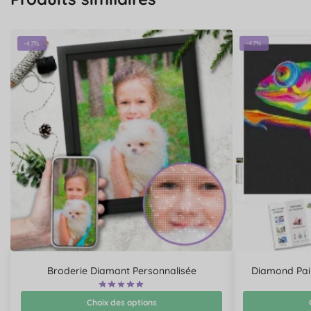
-47%
-47%
Broderie Diamant Personnalisée
Diamond Pai
Choix des options