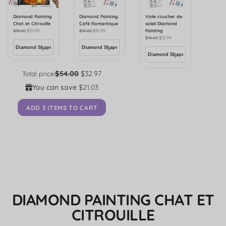
Diamond Painting
Diamond Painting
Voile coucher de
Chat et Citrouille
Café Romantique
soleil Diamond
$
18.00
$
10.99
$
18.00
$
10.99
Painting
$
18.00
$
10.99
$54.00
$32.97
Total price:
You can save
$21.03
ADD 3 ITEMS TO CART
DIAMOND PAINTING CHAT ET
CITROUILLE