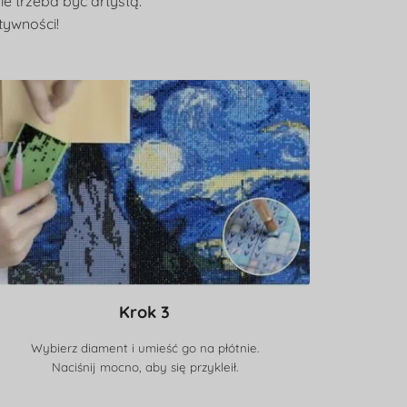
e trzeba być artystą.
tywności!
Krok 3
Wybierz diament i umieść go na płótnie.
Naciśnij mocno, aby się przykleił.