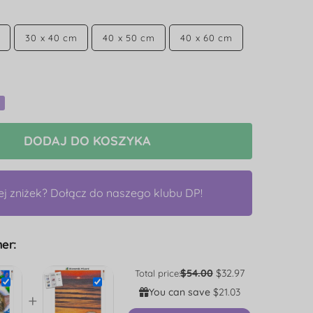
30 x 40 cm
40 x 50 cm
40 x 60 cm
DODAJ DO KOSZYKA
ej zniżek? Dołącz do naszego klubu DP!
er:
$54.00
$32.97
Total price:
You can save
$21.03
+