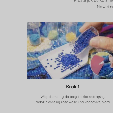
Proste jak bułka z m
Nawet na
Krok 1
Wlej diamenty do tacy i lekko wstrząśnij.
Nałóż niewielką ilość wosku na końcówkę pióra.