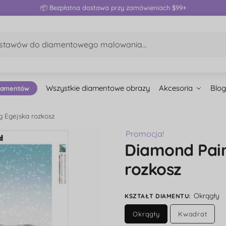
📦 Bezpłatna dostawa przy zamówieniach $99+
Wszystkie diamentowe obrazy
Akcesoria
Blog
iamentów
g Egejska rozkosz
Promocja!
Diamond Pain
rozkosz
Okrągły
KSZTAŁT DIAMENTU
:
Okrągły
Kwadrat