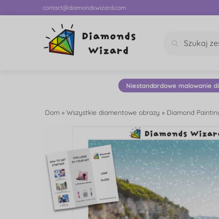
contact@diamondswizard.com
Szukaj
Niestandardowe malowanie d
Dom
»
Wszystkie diamentowe obrazy
»
Diamond Paintin