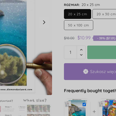
20 x 25 cm
ROZMIAR
:
20 x 25 cm
20 x 30 cm
50 x 100 cm
$
10.99
$
18.00
- 39% (
$
7.01
)
Szukasz więc
Frequently bought togeth
+