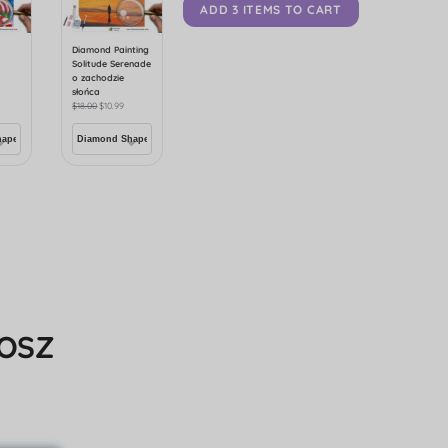
ADD 3 ITEMS TO CART
Diamond Painting
Solitude Serenade
o
o zachodzie
słońca
$
18.00
$
10.99
KOSZ