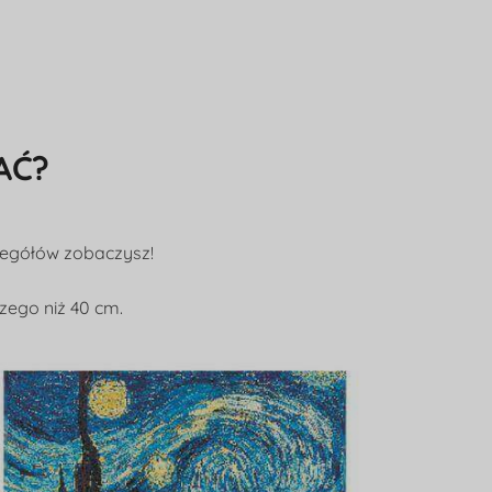
AĆ?
czegółów zobaczysz!
zego niż 40 cm.