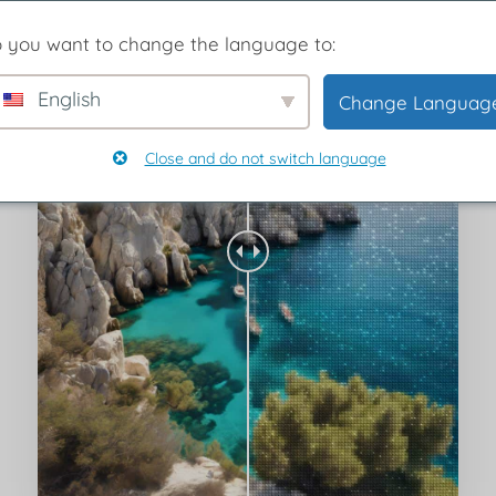
 you want to change the language to:
English
Change Languag
Close and do not switch language