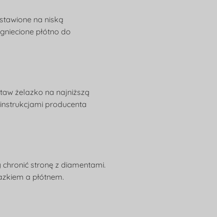
astawione na niską
ogniecione płótno do
staw żelazko na najniższą
 instrukcjami producenta
y chronić stronę z diamentami.
lazkiem a płótnem.