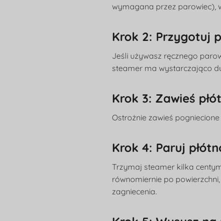
wymagana przez parowiec), wi
Krok 2: Przygotuj 
Jeśli używasz ręcznego parow
steamer ma wystarczająco du
Krok 3: Zawieś płó
Ostrożnie zawieś pogniecione p
Krok 4: Paruj płótn
Trzymaj steamer kilka centym
równomiernie po powierzchni, 
zagniecenia.