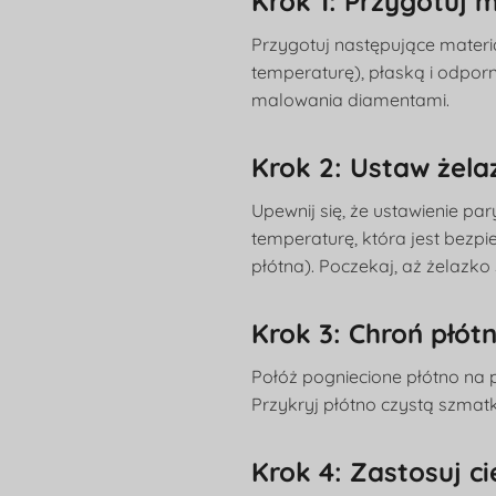
Krok 1: Przygotuj m
Przygotuj następujące materia
temperaturę), płaską i odpor
malowania diamentami.
Krok 2: Ustaw żela
Upewnij się, że ustawienie pa
temperaturę, która jest bezpi
płótna). Poczekaj, aż żelazko 
Krok 3: Chroń płót
Połóż pogniecione płótno na p
Przykryj płótno czystą szmat
Krok 4: Zastosuj ci