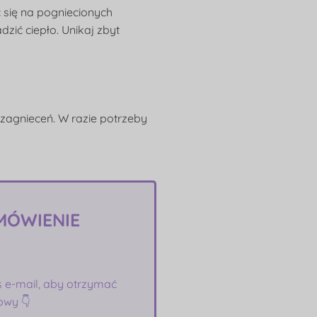
c się na pogniecionych
ić ciepło. Unikaj zbyt
 zagnieceń. W razie potrzeby
MÓWIENIE
s e-mail, aby otrzymać
owy 👇