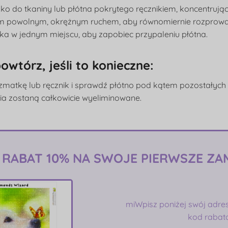
lazko do tkaniny lub płótna pokrytego ręcznikiem, koncentrują
em powolnym, okrężnym ruchem, aby równomiernie rozprowadz
ka w jednym miejscu, aby zapobiec przypaleniu płótna.
owtórz, jeśli to konieczne:
szmatkę lub ręcznik i sprawdź płótno pod kątem pozostałych
ia zostaną całkowicie wyeliminowane.
 RABAT 10% NA SWOJE PIERWSZE ZA
mi
Wpisz poniżej swój adre
kod rabat