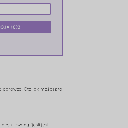
OJĄ 10%!
e parowca. Oto jak możesz to
destylowaną (jeśli jest