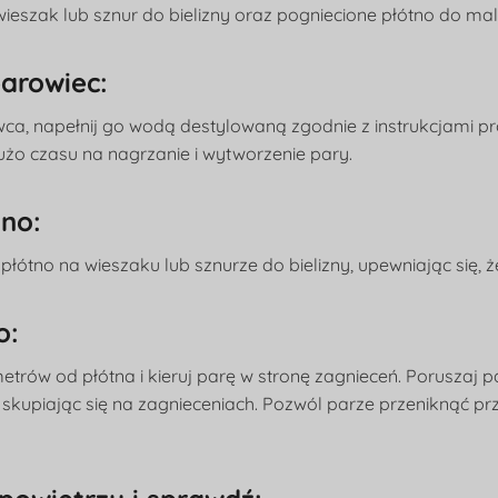
eszak lub sznur do bielizny oraz pogniecione płótno do m
parowiec:
ca, napełnij go wodą destylowaną zgodnie z instrukcjami pro
żo czasu na nagrzanie i wytworzenie pary.
tno:
łótno na wieszaku lub sznurze do bielizny, upewniając się, że 
o:
etrów od płótna i kieruj parę w stronę zagnieceń. Poruszaj 
skupiając się na zagnieceniach. Pozwól parze przeniknąć prz