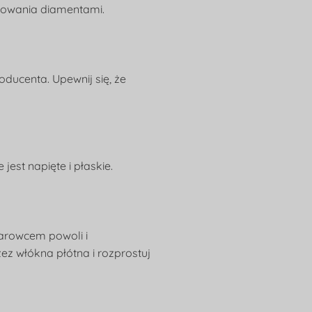
alowania diamentami.
ducenta. Upewnij się, że
jest napięte i płaskie.
parowcem powoli i
ez włókna płótna i rozprostuj