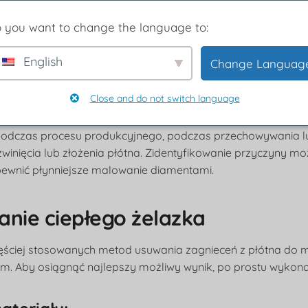
 you want to change the language to:
 i sprawdź:
English
Change Languag
zyczyn zagnieceń
Close and do not switch language
 eliminacji zagnieceń, ważne jest, aby zrozumieć potencjal
odczas procesu produkcyjnego, podczas przechowywania lub
winięcia lub złożenia płótna. Zidentyfikowanie przyczyny 
pewnić płynniejsze malowanie diamentami.
anie ciepłego żelazka
zęściej stosowanych metod usuwania zagnieceń z płótna do 
m. Aby osiągnąć najlepszy możliwy wynik, po prostu wykonaj