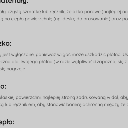
ateriały:
ły: czystą szmatkę lub ręcznik, żelazko parowe (najlepiej n
ną na ciepło powierzchnię (np. deskę do prasowania) oraz p
zko:
ry jest wyłączone, ponieważ wilgoć może uszkodzić płótno. U
eczna dla Twojego płótna (w razie wątpliwości zapoznaj się z
się nagrzeje.
no:
łaskiej powierzchni, najlepiej stroną zadrukowaną w dół, ab
ką lub ręcznikiem, aby stanowić barierę ochronną między że
epło: