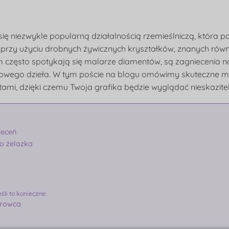
ię niezwykle popularną działalnością rzemieślniczą, która 
ki przy użyciu drobnych żywicznych kryształków, znanych rów
często spotykają się malarze diamentów, są zagniecenia na
owego dzieła. W tym poście na blogu omówimy skuteczne m
i, dzięki czemu Twoja grafika będzie wyglądać nieskazitelni
ieceń
go żelazka
śli to konieczne:
arowca