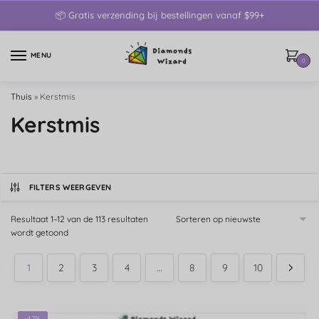
📦 Gratis verzending bij bestellingen vanaf $99+
MENU
0
Thuis
»
Kerstmis
Kerstmis
FILTERS WEERGEVEN
Resultaat 1–12 van de 113 resultaten
wordt getoond
1
2
3
4
…
8
9
10
-47%