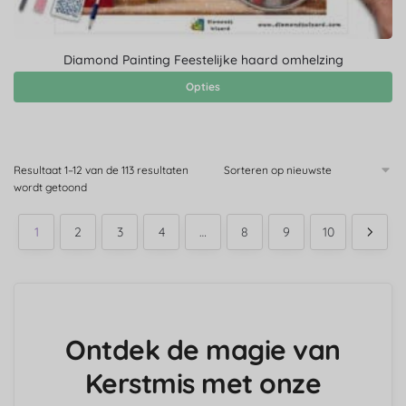
Diamond Painting Feestelijke haard omhelzing
Opties
Resultaat 1–12 van de 113 resultaten
wordt getoond
1
2
3
4
…
8
9
10
Ontdek de magie van
Kerstmis met onze