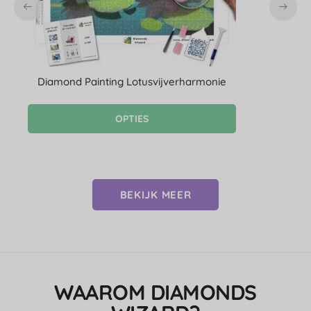
Diamond Painting Lotusvijverharmonie
D
OPTIES
BEKIJK MEER
WAAROM DIAMONDS