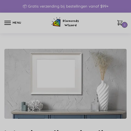
📦 Gratis verzending bij bestellingen vanaf $99+
MENU
0