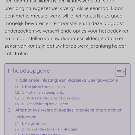
een diamantschilderij is een liefdeswerk, dat vaak
urenlang nauwgezet werk vergt. Als je eenmaal klaar
bent met je meesterwerk, wil je het natuurlijk zo goed
mogelijk bewaren en tentoonstellen. In deze blogpost
onderzoeken we verschillende opties voor het bedekken
en tentoonstellen van uw diamantschilderij, zodat u er
zeker van kunt zijn dat uw harde werk jarenlang helder
zal stralen.
Inhoudsopgave
Traditionele inlijsting: een klassieke weergaveoptie
1. Het juiste frame kiezen:
2. Matten en steunplank:
3. UV-bestendig glas of plexiglas:
4. Het schilderij beveiligen:
Alternatieve weergaveopties: creatieve alternatieven
verkennen
1. Acrylvitrines:
2. Hangende staven en pluggen:
3. Magnetische kaders: