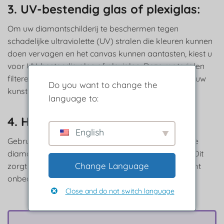
3. UV-bestendig glas of plexiglas:
Om uw diamantschilderij te beschermen tegen
schadelijke ultraviolette (UV) stralen die kleuren kunnen
doen vervagen en het canvas kunnen aantasten, kiest u
voor UV-bestendig glas of plexiglas. Deze materialen
filteren schadelijk UV-licht uit en zorgen ervoor dat uw
Do you want to change the
kunstwerk duidelijk zichtbaar is.
language to:
4. Het schilderij beveiligen:
English
Gebruik zuurvrije montagetape of archieflijm om de
diamantschilderij op de achterplaat te bevestigen. Dit
Change Language
zorgt ervoor dat het schilderij vlak blijft en voorkomt
onbedoelde verplaatsing.
Close and do not switch language