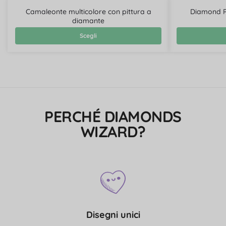
Camaleonte multicolore con pittura a
Diamond Pa
diamante
Scegli
PERCHÉ DIAMONDS
WIZARD?
Disegni unici