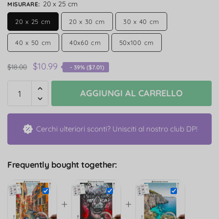
20 x 25 cm
MISURARE
:
20 x 25 cm
20 x 30 cm
30 x 40 cm
40 x 50 cm
40x60 cm
50x100 cm
$
10.99
$
18.00
- 39% (
$
7.01
)
AGGIUNGI AL CARRELLO
Cerchi ulteriori sconti? Unisciti al nostro club DP!
Frequently bought together:
+
+