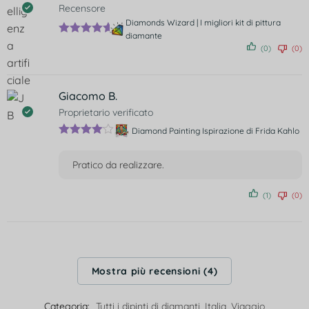
Recensore
Diamonds Wizard | I migliori kit di pittura
diamante
Valutato
5
(0)
(0)
su 5
Giacomo B.
Proprietario verificato
Diamond Painting Ispirazione di Frida Kahlo
Valutato
4
su 5
Pratico da realizzare.
(1)
(0)
Mostra più recensioni (4)
Categoria:
Tutti i dipinti di diamanti
,
Italia
,
Viaggio