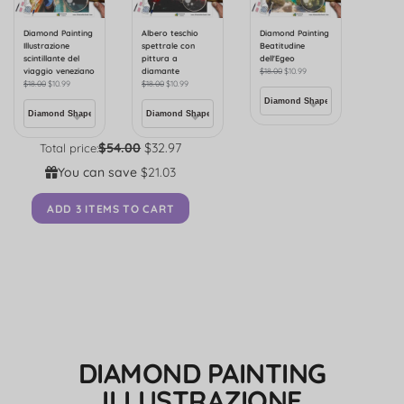
Diamond Painting
Albero teschio
Diamond Painting
Illustrazione
spettrale con
Beatitudine
scintillante del
pittura a
dell'Egeo
viaggio veneziano
diamante
$
18.00
$
10.99
$
18.00
$
10.99
$
18.00
$
10.99
$54.00
$32.97
Total price:
You can save
$21.03
ADD 3 ITEMS TO CART
DIAMOND PAINTING
ILLUSTRAZIONE