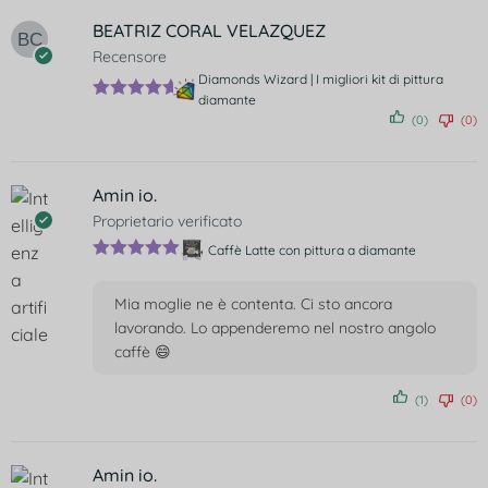
BEATRIZ CORAL VELAZQUEZ
Recensore
Diamonds Wizard | I migliori kit di pittura
diamante
Valutato
5
(0)
(0)
su 5
Amin io.
Proprietario verificato
Caffè Latte con pittura a diamante
Valutato
5
su 5
Mia moglie ne è contenta. Ci sto ancora
lavorando. Lo appenderemo nel nostro angolo
caffè 😄
(1)
(0)
Amin io.