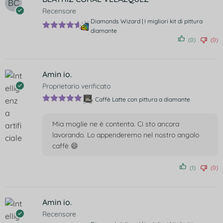
Recensore
Diamonds Wizard | I migliori kit di pittura
diamante
Valutato
5
(0)
(0)
su 5
Amin io.
Proprietario verificato
Caffè Latte con pittura a diamante
Valutato
5
su 5
Mia moglie ne è contenta. Ci sto ancora
lavorando. Lo appenderemo nel nostro angolo
caffè 😄
(1)
(0)
Amin io.
Recensore