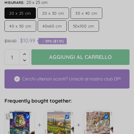
20 x 25 cm
MISURARE
:
20 x 25 cm
20 x 30 cm
30 x 40 cm
40 x 50 cm
40x60 cm
50x100 cm
$
10.99
$
18.00
- 39% (
$
7.01
)
AGGIUNGI AL CARRELLO
Cerchi ulteriori sconti? Unisciti al nostro club DP!
Frequently bought together:
+
+