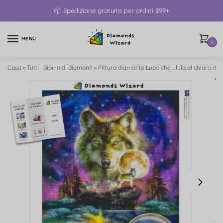
📦 Spedizione gratuita per ordini $99+
MENÙ
0
Casa
»
Tutti i dipinti di diamanti
»
Pittura diamante Lupo che ulula al chiaro di l