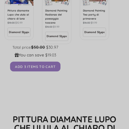
Pittura diamante
Diamond Painting
Diamond Painting
Lupo che ulula al
Radianza del
Tea party di
chiaro di luna
paesaggio
primavera
$
18.00
$
10.99
toscano
$
16.00
$
9.99
$
16.00
$
9.99
$50.00
$30.97
Total price:
You can save
$19.03
ADD 3 ITEMS TO CART
PITTURA DIAMANTE LUPO
CHE ULULA AL CHIARO DI