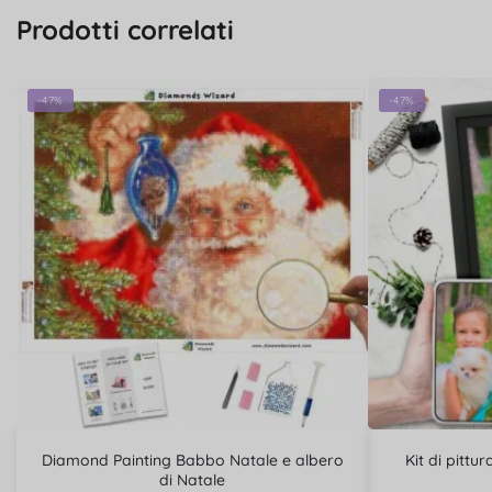
Prodotti correlati
-47%
-47%
Diamond Painting Babbo Natale e albero
Kit di pitt
di Natale