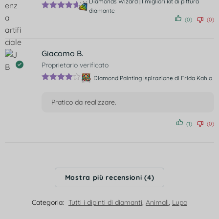
Diamonds Wizard | I migliori kit di pittura
diamante
Valutato
5
(0)
(0)
su 5
Giacomo B.
Proprietario verificato
Diamond Painting Ispirazione di Frida Kahlo
Valutato
4
su 5
Pratico da realizzare.
(1)
(0)
Mostra più recensioni (4)
Categoria:
Tutti i dipinti di diamanti
,
Animali
,
Lupo