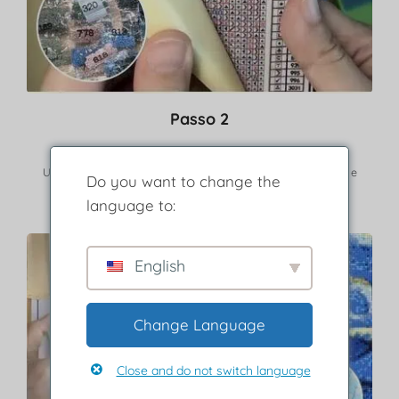
Passo 2
Rimuovere lo strato protettivo.
Usa la legenda per trovare le frese corrispondenti a colore e
Do you want to change the
simbolo.
language to:
English
Change Language
Close and do not switch language