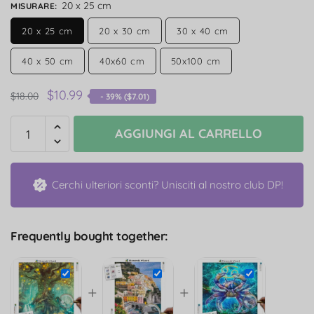
20 x 25 cm
MISURARE
:
20 x 25 cm
20 x 30 cm
30 x 40 cm
40 x 50 cm
40x60 cm
50x100 cm
$
10.99
$
18.00
- 39% (
$
7.01
)
AGGIUNGI AL CARRELLO
Cerchi ulteriori sconti? Unisciti al nostro club DP!
Frequently bought together:
+
+