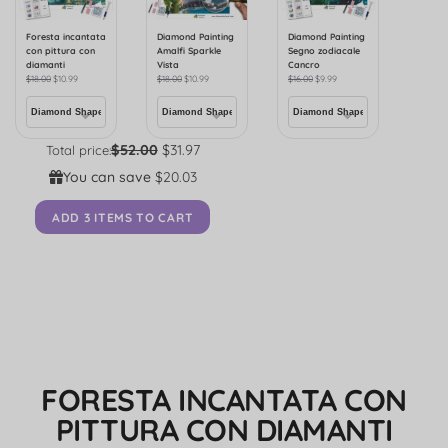
Foresta incantata
Diamond Painting
Diamond Painting
con pittura con
Amalfi Sparkle
Segno zodiacale
diamanti
Vista
Cancro
$
18.00
$
10.99
$
18.00
$
10.99
$
16.00
$
9.99
$52.00
$31.97
Total price:
You can save
$20.03
ADD 3 ITEMS TO CART
FORESTA INCANTATA CON
PITTURA CON DIAMANTI