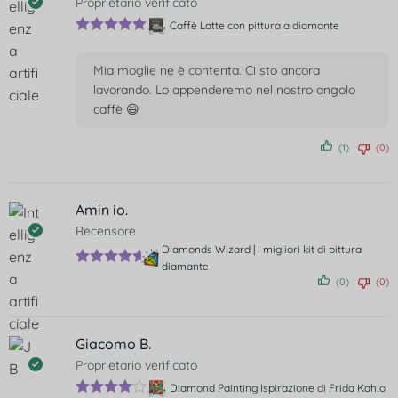
Proprietario verificato
Caffè Latte con pittura a diamante
Valutato
5
su 5
Mia moglie ne è contenta. Ci sto ancora
lavorando. Lo appenderemo nel nostro angolo
caffè 😄
(1)
(0)
Amin io.
Recensore
Diamonds Wizard | I migliori kit di pittura
diamante
Valutato
5
(0)
(0)
su 5
Giacomo B.
Proprietario verificato
Diamond Painting Ispirazione di Frida Kahlo