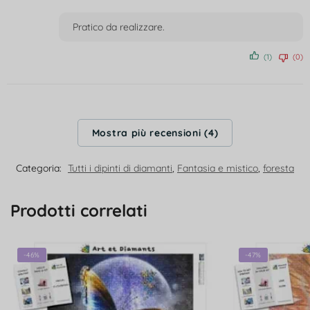
Valutato
4
su 5
Pratico da realizzare.
(1)
(0)
Mostra più recensioni (4)
Categoria:
Tutti i dipinti di diamanti
,
Fantasia e mistico
,
foresta
Prodotti correlati
-46%
-47%