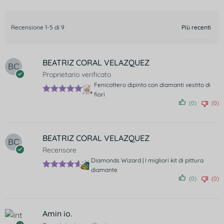
Recensione 1-5 di 9
BEATRIZ CORAL VELAZQUEZ
Proprietario verificato
Fenicottero dipinto con diamanti vestito di
fiori
Valutato
5
(0)
(0)
su 5
BEATRIZ CORAL VELAZQUEZ
Recensore
Diamonds Wizard | I migliori kit di pittura
diamante
Valutato
5
(0)
(0)
su 5
Amin io.