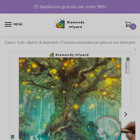
📦 Spedizione gratuita per ordini $99+
MENÙ
0
Casa
»
Tutti i dipinti di diamanti
»
Foresta incantata con pittura con diamanti