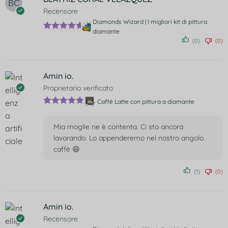
Recensore
Diamonds Wizard | I migliori kit di pittura
diamante
Valutato
5
(0)
(0)
su 5
Amin io.
Proprietario verificato
Caffè Latte con pittura a diamante
Valutato
5
su 5
Mia moglie ne è contenta. Ci sto ancora
lavorando. Lo appenderemo nel nostro angolo
caffè 😄
(1)
(0)
Amin io.
Recensore