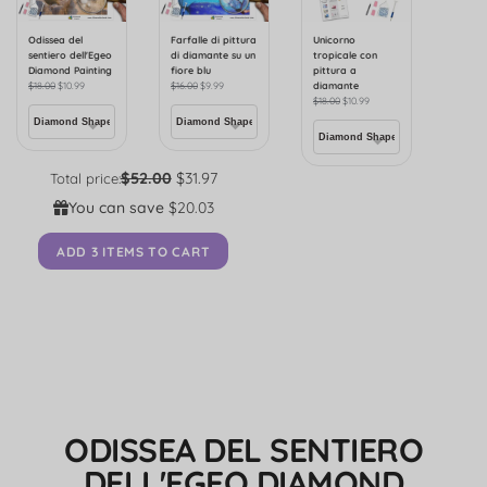
Odissea del
Farfalle di pittura
Unicorno
sentiero dell'Egeo
di diamante su un
tropicale con
Diamond Painting
fiore blu
pittura a
$
18.00
$
10.99
$
16.00
$
9.99
diamante
$
18.00
$
10.99
$52.00
$31.97
Total price:
You can save
$20.03
ADD 3 ITEMS TO CART
ODISSEA DEL SENTIERO
DELL'EGEO DIAMOND