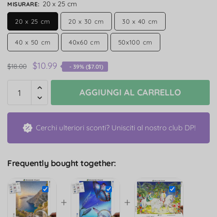
20 x 25 cm
MISURARE
:
20 x 25 cm
20 x 30 cm
30 x 40 cm
40 x 50 cm
40x60 cm
50x100 cm
$
10.99
$
18.00
- 39% (
$
7.01
)
AGGIUNGI AL CARRELLO
Cerchi ulteriori sconti? Unisciti al nostro club DP!
Frequently bought together:
+
+