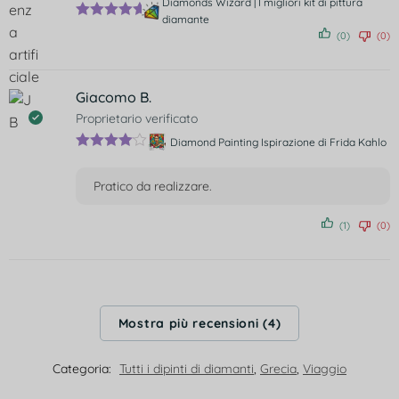
Diamonds Wizard | I migliori kit di pittura
diamante
Valutato
5
(0)
(0)
su 5
Giacomo B.
Proprietario verificato
Diamond Painting Ispirazione di Frida Kahlo
Valutato
4
su 5
Pratico da realizzare.
(1)
(0)
Mostra più recensioni (4)
Categoria:
Tutti i dipinti di diamanti
,
Grecia
,
Viaggio