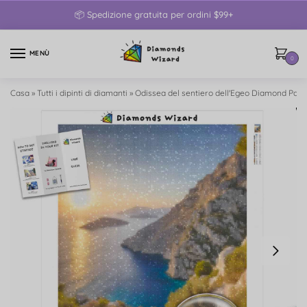
📦 Spedizione gratuita per ordini $99+
MENÙ
0
Casa
»
Tutti i dipinti di diamanti
»
Odissea del sentiero dell'Egeo Diamond Pain