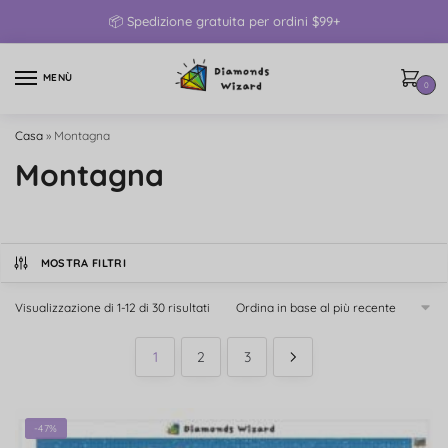
📦 Spedizione gratuita per ordini $99+
MENÙ
0
Casa
»
Montagna
Montagna
MOSTRA FILTRI
Visualizzazione di 1-12 di 30 risultati
1
2
3
-47%