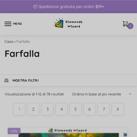
📦 Spedizione gratuita per ordini $99+
MENÙ
0
Casa
»
Farfalla
Farfalla
MOSTRA FILTRI
Visualizzazione di 1-12 di 78 risultati
1
2
3
4
5
6
7
-46%