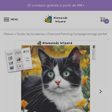
📦 Livraison gratuite à partir de 99€+
MENU
0
Maison
»
Toutes les broderies
»
Diamond Painting Compagnonnage parfait