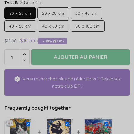
20 x 25 cm
TAILLE
:
20 x 25 cm
20 x 30 cm
30 x 40 cm
40 x 50 cm
40 x 60 cm
50 x 100 cm
$
10.99
$
18.00
- 39% (
$
7.01
)
AJOUTER AU PANIER
Vous recherchez plus de réductions ? Rejoignez
notre club DP !
Frequently bought together:
+
+