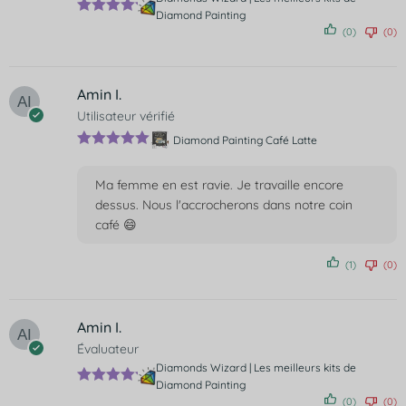
Diamond Painting
Note
5
(0)
(0)
sur 5
Amin I.
Utilisateur vérifié
Diamond Painting Café Latte
Note
5
sur
5
Ma femme en est ravie. Je travaille encore
dessus. Nous l'accrocherons dans notre coin
café 😄
(1)
(0)
Amin I.
Évaluateur
Diamonds Wizard | Les meilleurs kits de
Diamond Painting
Note
5
(0)
(0)