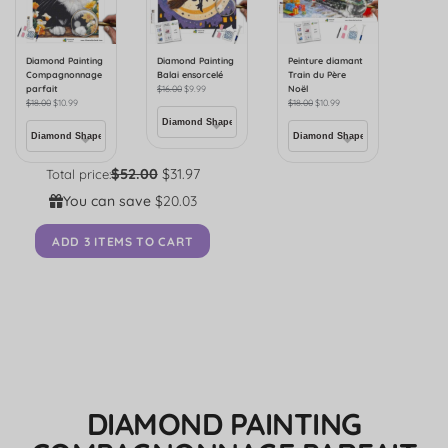
Diamond Painting
Diamond Painting
Peinture diamant
Compagnonnage
Balai ensorcelé
Train du Père
parfait
$
16.00
$
9.99
Noël
$
18.00
$
10.99
$
18.00
$
10.99
$52.00
$31.97
Total price:
You can save
$20.03
ADD 3 ITEMS TO CART
DIAMOND PAINTING