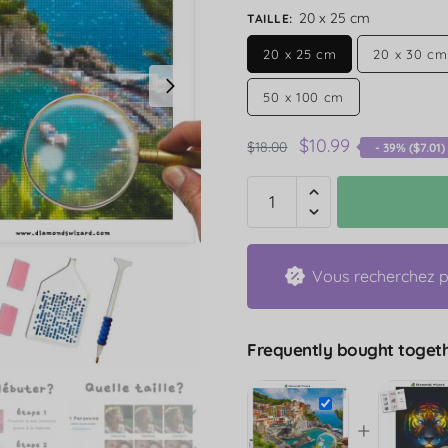
20 x 25 cm
TAILLE
:
20 x 25 cm
20 x 30 cm
50 x 100 cm
$
10.99
$
18.00
- 39% (
$
7.01
)
Vous recherchez pl
Frequently bought togeth
+