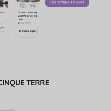
ADD 3 ITEMS TO CART
mant
Diamond Painting
Charme côtier de
Lima
$
18.00
$
10.99
CINQUE TERRE