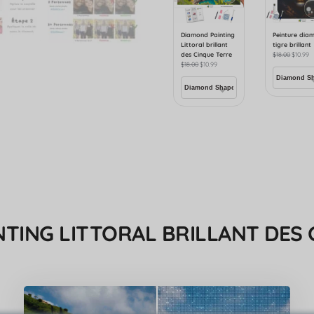
Diamond Painting
Peinture dia
Littoral brillant
tigre brillant
des Cinque Terre
$
18.00
$
10.99
$
18.00
$
10.99
NTING LITTORAL BRILLANT DES 