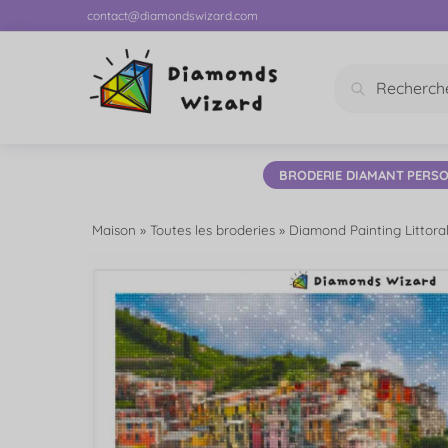
contact@diamondswizard.com
Recherc
BRODERIE DIAMANT PERSO
Maison
»
Toutes les broderies
»
Diamond Painting Littoral