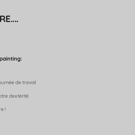
....
painting:
ournée de travail
otre dextérité
e !