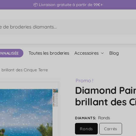
📦 Livraison gratuite à partir de 99€+
hé
Toutes les broderies
Accessoires
Blog
NNALISÉE
 brillant des Cinque Terre
Promo !
Diamond Pain
brillant des 
Ronds
DIAMANTS
:
Ronds
Carrés