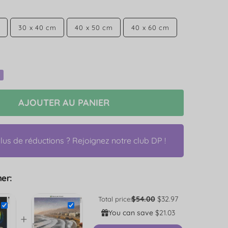
30 x 40 cm
40 x 50 cm
40 x 60 cm
AJOUTER AU PANIER
us de réductions ? Rejoignez notre club DP !
er:
$54.00
$32.97
Total price:
You can save
$21.03
+