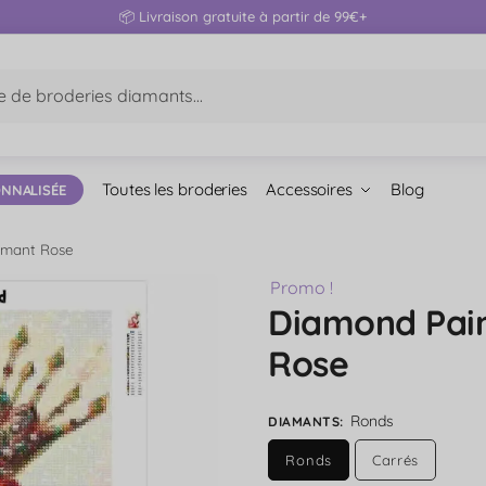
📦 Livraison gratuite à partir de 99€+
hé
Toutes les broderies
Accessoires
Blog
NNALISÉE
amant Rose
Promo !
Diamond Pain
Rose
Ronds
DIAMANTS
:
Ronds
Carrés