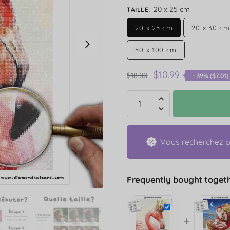
20 x 25 cm
TAILLE
:
20 x 25 cm
20 x 30 cm
50 x 100 cm
$
10.99
$
18.00
- 39% (
$
7.01
)
Vous recherchez pl
Frequently bought togeth
+