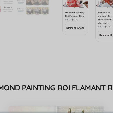
Diamond Painting
Peinture au
Roi Flamant Rose
diamant Pèr
$
18.00
$
10.99
Noël près de 
cheminée
$
18.00
$
10.99
MOND PAINTING ROI FLAMANT 