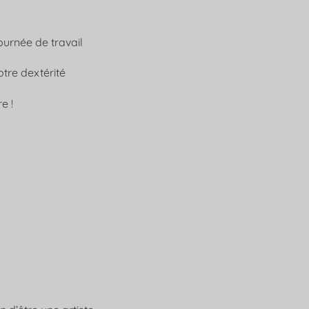
ournée de travail
otre dextérité
e !