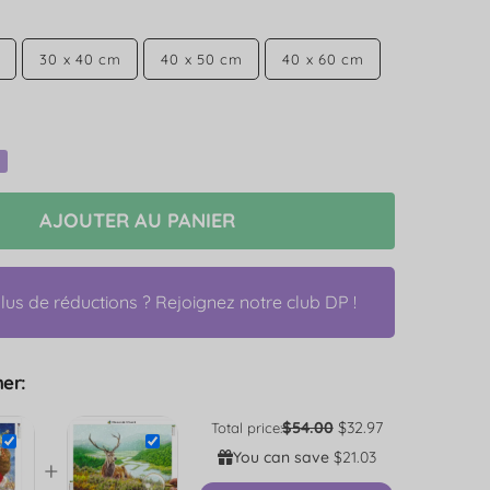
30 x 40 cm
40 x 50 cm
40 x 60 cm
AJOUTER AU PANIER
us de réductions ? Rejoignez notre club DP !
er:
$54.00
$32.97
Total price:
You can save
$21.03
+