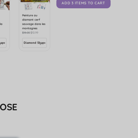
ADD 3 ITEMS TO CART
Peinture au
e
diamant cerf
la
sauvage dans les
montagnes
$
18.00
$
10.99
ROSE